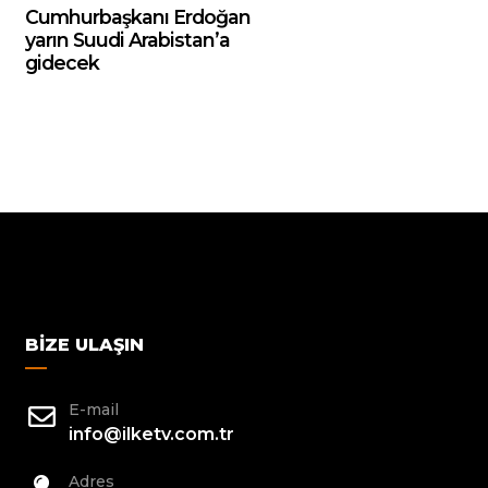
Cumhurbaşkanı Erdoğan
yarın Suudi Arabistan’a
gidecek
BIZE ULAŞIN
E-mail
info@ilketv.com.tr
Adres