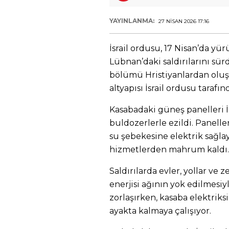
YAYINLANMA:
27 NISAN 2026 17:16
İsrail ordusu, 17 Nisan’da y
Lübnan’daki saldırılarını s
bölümü Hristiyanlardan oluş
altyapısı İsrail ordusu tarafı
Kasabadaki güneş panelleri İs
buldozerlerle ezildi. Panelle
su şebekesine elektrik sağlaya
hizmetlerden mahrum kaldı.
Saldırılarda evler, yollar ve 
enerjisi ağının yok edilmes
zorlaşırken, kasaba elektriks
ayakta kalmaya çalışıyor.