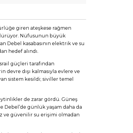
ürürlüğe giren ateşkese rağmen
ürdürüyor. Nüfusunun büyük
an Debel kasabasının elektrik ve su
ndan hedef alındı.
rail güçleri tarafından
rin devre dışı kalmasıyla evlere ve
n sistem kesildi; siviller temel
zeytinlikler de zarar gördü. Güneş
iyle Debel’de günlük yaşam daha da
iz ve güvenilir su erişimi olmadan