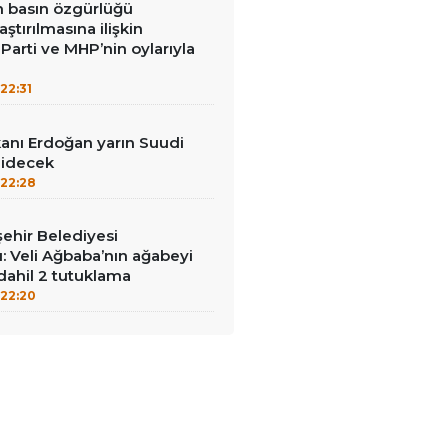
in basın özgürlüğü
raştırılmasına ilişkin
Parti ve MHP’nin oylarıyla
22:31
nı Erdoğan yarın Suudi
gidecek
22:28
ehir Belediyesi
: Veli Ağbaba’nın ağabeyi
dahil 2 tutuklama
22:20