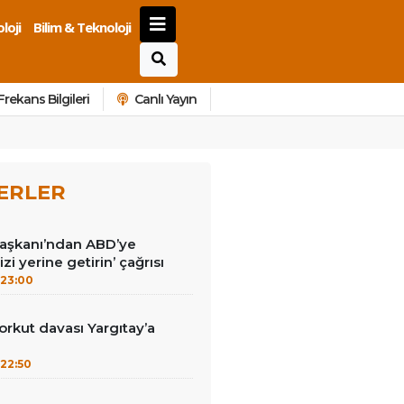
loji
Bilim & Teknoloji
Frekans Bilgileri
Canlı Yayın
ERLER
Başkanı’ndan ABD’ye
izi yerine getirin’ çağrısı
23:00
kut davası Yargıtay’a
22:50