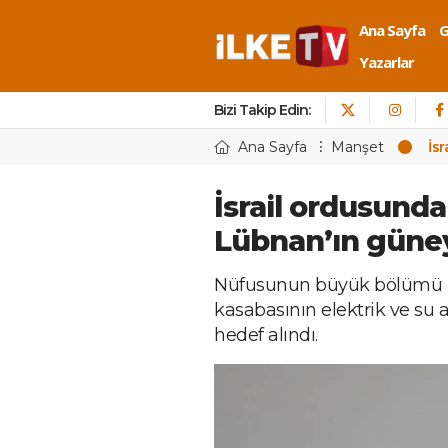
Ana Sayfa
Yazarlar
Bizi Takip Edin:
Ana Sayfa
Manşet
İs
İsrail ordusundan
Lübnan’ın güney
Nüfusunun büyük bölümü H
kasabasının elektrik ve su a
hedef alındı.