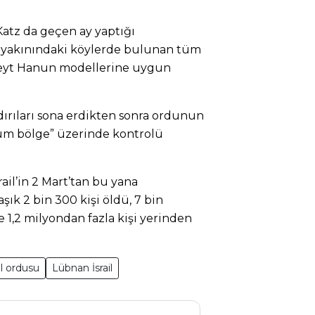
Katz da geçen ay yaptığı
r yakınındaki köylerde bulunan tüm
 Beyt Hanun modellerine uygun
aldırıları sona erdikten sonra ordunun
tüm bölge” üzerinde kontrolü
il’in 2 Mart’tan bu yana
şık 2 bin 300 kişi öldü, 7 bin
e 1,2 milyondan fazla kişi yerinden
il ordusu
Lübnan İsrail