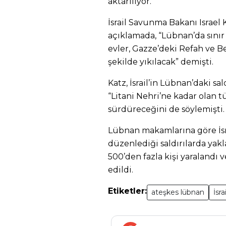
aktarılıyor.
İsrail Savunma Bakanı Israel 
açıklamada, “Lübnan’da sını
evler, Gazze’deki Refah ve
şekilde yıkılacak” demişti.
Katz, İsrail’in Lübnan’daki s
“Litani Nehri’ne kadar olan 
sürdüreceğini de söylemişti.
Lübnan makamlarına göre İsra
düzenlediği saldırılarda yakla
500’den fazla kişi yaralandı v
edildi.
Etiketler:
ateşkes lübnan
İsra