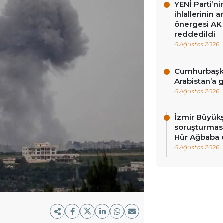
YENİ Parti’n
ihlallerinin a
önergesi AK 
reddedildi
6 Ağustos 2026
Cumhurbaşka
Arabistan’a 
6 Ağustos 2026
İzmir Büyükş
soruşturması
Hür Ağbaba 
6 Ağustos 2026