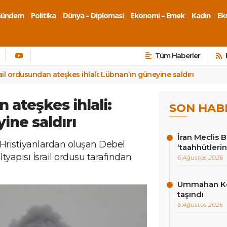
Gündem
Politika
Dünya – Diplomasi
Ekonomi – Emek
Kadın
Eko
Tüm Haberler
rail ordusundan ateşkes ihlali: Lübnan’ın güneyine saldırı
 ateşkes ihlali:
SON HAB
ine saldırı
İran Meclis 
ristiyanlardan oluşan Debel
‘taahhütlerin
ltyapısı İsrail ordusu tarafından
6 Ağustos 2026
Ummahan Kor
taşındı
6 Ağustos 2026