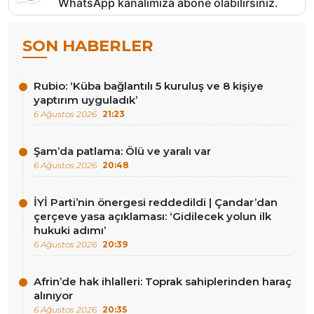
WhatsApp kanalımıza abone olabilirsiniz.
SON HABERLER
Rubio: ‘Küba bağlantılı 5 kuruluş ve 8 kişiye
yaptırım uyguladık’
6 Ağustos 2026
21:23
Şam’da patlama: Ölü ve yaralı var
6 Ağustos 2026
20:48
İYİ Parti’nin önergesi reddedildi | Çandar’dan
çerçeve yasa açıklaması: ‘Gidilecek yolun ilk
hukuki adımı’
6 Ağustos 2026
20:39
Afrin’de hak ihlalleri: Toprak sahiplerinden haraç
alınıyor
6 Ağustos 2026
20:35