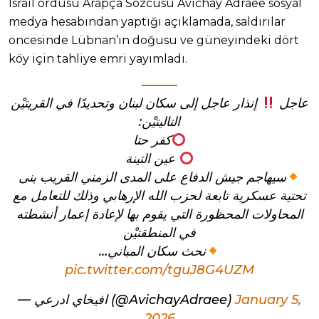
İsrail ordusu Arapça Sözcüsü Avichay Adraee sosyal
medya hesabından yaptığı açıklamada, saldırılar
öncesinde Lübnan’ın doğusu ve güneyindeki dört
köy için tahliye emri yayımladı.
عاجل
إنذار عاجل إلى سكان لبنان وتحديدًا في القريتيْن
التاليتيْن:
كفر حتا
عين التينة
سيهاجم جيش الدفاع على المدى الزمني القريب بنى
تحتية عسكرية تابعة لحزب الله الإرهابي وذلك للتعامل مع
المحاولات المحظورة التي يقوم بها لإعادة إعمار أنشطته
في المنطقتيْن
نحث سكان المباني…
pic.twitter.com/tguJ8G4UZM
— افيخاي ادرعي (@AvichayAdraee)
January 5,
2026