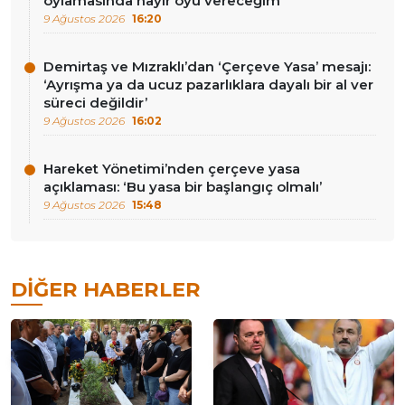
oylamasında hayır oyu vereceğim’
9 Ağustos 2026
16:20
Demirtaş ve Mızraklı’dan ‘Çerçeve Yasa’ mesajı:
‘Ayrışma ya da ucuz pazarlıklara dayalı bir al ver
süreci değildir’
9 Ağustos 2026
16:02
Hareket Yönetimi’nden çerçeve yasa
açıklaması: ‘Bu yasa bir başlangıç olmalı’
9 Ağustos 2026
15:48
DIĞER HABERLER