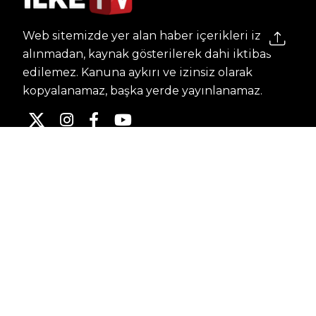
Web sitemizde yer alan haber içerikleri izin
alınmadan, kaynak gösterilerek dahi iktibas
edilemez. Kanuna aykırı ve izinsiz olarak
kopyalanamaz, başka yerde yayınlanamaz.
HABERLER
Dünya – Diplomasi
Kültür Sanat
Ekonomi – Emek
Bilim & Teknoloji
Spor