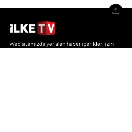
Web sitemizde yer alan haber içerikleri izin
alınmadan, kaynak gösterilerek dahi iktibas
edilemez. Kanuna aykırı ve izinsiz olarak
kopyalanamaz, başka yerde yayınlanamaz.
HABERLER
Dünya – Diplomasi
Kültür Sanat