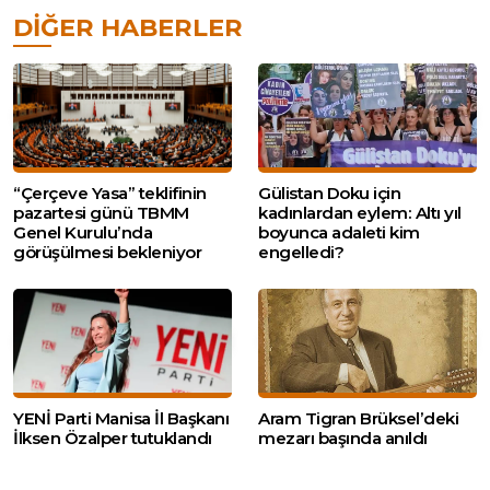
DIĞER HABERLER
“Çerçeve Yasa” teklifinin
Gülistan Doku için
pazartesi günü TBMM
kadınlardan eylem: Altı yıl
Genel Kurulu’nda
boyunca adaleti kim
görüşülmesi bekleniyor
engelledi?
YENİ Parti Manisa İl Başkanı
Aram Tigran Brüksel’deki
İlksen Özalper tutuklandı
mezarı başında anıldı