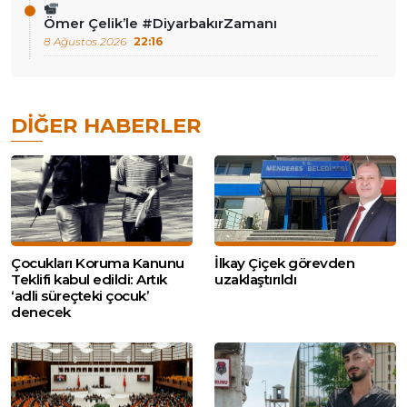
Ömer Çelik’le #DiyarbakırZamanı
8 Ağustos 2026
22:16
DIĞER HABERLER
Çocukları Koruma Kanunu
İlkay Çiçek görevden
Teklifi kabul edildi: Artık
uzaklaştırıldı
‘adli süreçteki çocuk’
denecek