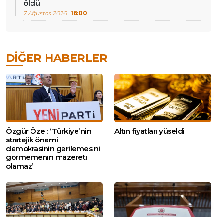
öldü
7 Ağustos 2026
16:00
DIĞER HABERLER
Özgür Özel: ‘Türkiye’nin
Altın fiyatları yüseldi
stratejik önemi
demokrasinin gerilemesini
görmemenin mazereti
olamaz’