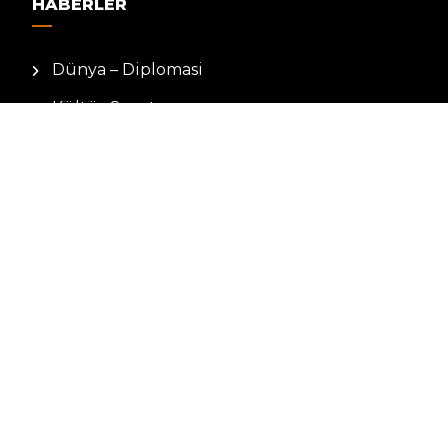
HABERLER
Dünya – Diplomasi
Kültür Sanat
Ekonomi – Emek
Bilim & Teknoloji
Spor
KVKK BILGILENDIRMESI
Kamera Aydınlatma Metni
Hizmet Şartları
Çerez Politikası