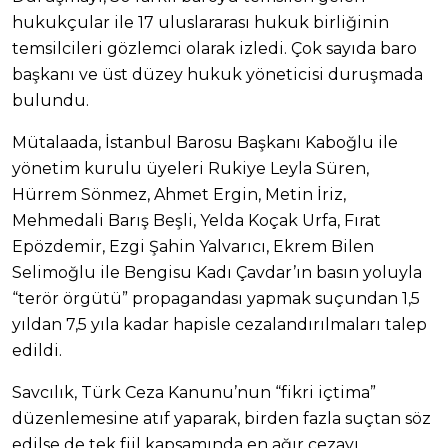
hukukçular ile 17 uluslararası hukuk birliğinin
temsilcileri gözlemci olarak izledi. Çok sayıda baro
başkanı ve üst düzey hukuk yöneticisi duruşmada
bulundu.
Mütalaada, İstanbul Barosu Başkanı Kaboğlu ile
yönetim kurulu üyeleri Rukiye Leyla Süren,
Hürrem Sönmez, Ahmet Ergin, Metin İriz,
Mehmedali Barış Beşli, Yelda Koçak Urfa, Fırat
Epözdemir, Ezgi Şahin Yalvarıcı, Ekrem Bilen
Selimoğlu ile Bengisu Kadı Çavdar’ın basın yoluyla
“terör örgütü” propagandası yapmak suçundan 1,5
yıldan 7,5 yıla kadar hapisle cezalandırılmaları talep
edildi.
Savcılık, Türk Ceza Kanunu’nun “fikri içtima”
düzenlemesine atıf yaparak, birden fazla suçtan söz
edilse de tek fiil kapsamında en ağır cezayı