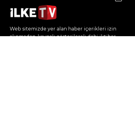
Web sitemizde yer alan haber içerikleri izin
alınmadan, kaynak gösterilerek dahi iktibas
edilemez. Kanuna aykırı ve izinsiz olarak
kopyalanamaz, başka yerde yayınlanamaz.
HABERLER
Dünya – Diplomasi
Kültür Sanat
Ekonomi – Emek
Bilim & Teknoloji