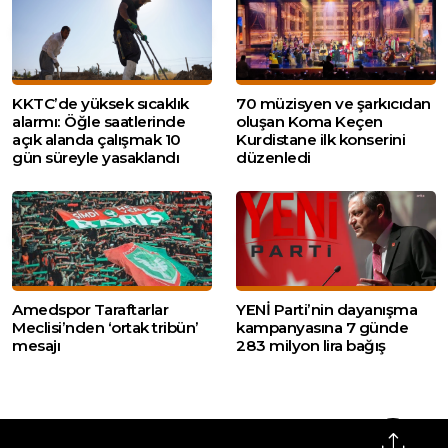
KKTC’de yüksek sıcaklık
70 müzisyen ve şarkıcıdan
alarmı: Öğle saatlerinde
oluşan Koma Keçen
açık alanda çalışmak 10
Kurdistane ilk konserini
gün süreyle yasaklandı
düzenledi
Amedspor Taraftarlar
YENİ Parti’nin dayanışma
Meclisi’nden ‘ortak tribün’
kampanyasına 7 günde
mesajı
283 milyon lira bağış