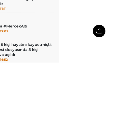
z’
17:11
la #MercekAltı
17:02
kişi hayatını kaybetmişti:
esi dosyasında 3 kişi
a açıldı
16:52