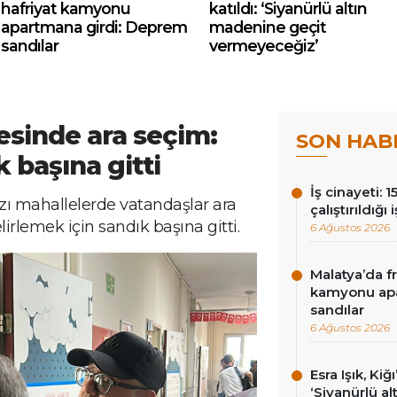
hafriyat kamyonu
katıldı: ‘Siyanürlü altın
apartmana girdi: Deprem
madenine geçit
sandılar
vermeyeceğiz’
çesinde ara seçim:
SON HAB
k başına gitti
İş cinayeti: 
azı mahallelerde vatandaşlar ara
çalıştırıldığı
irlemek için sandık başına gitti.
6 Ağustos 2026
Malatya’da f
kamyonu apa
sandılar
6 Ağustos 2026
Esra Işık, Kiğ
‘Siyanürlü a