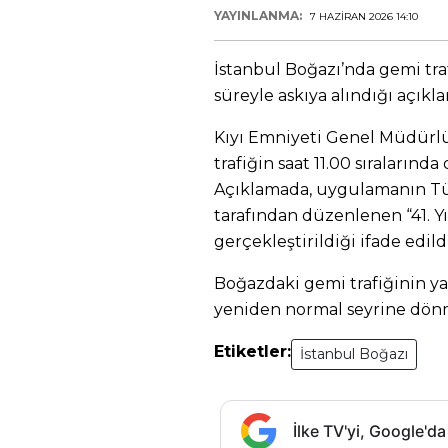
YAYINLANMA:
7 HAZIRAN 2026 14:10
İstanbul Boğazı’nda gemi traf
süreyle askıya alındığı açıkla
Kıyı Emniyeti Genel Müdürl
trafiğin saat 11.00 sıralarınd
Açıklamada, uygulamanın Tü
tarafından düzenlenen “41. Yı
gerçekleştirildiği ifade edildi
Boğazdaki gemi trafiğinin y
yeniden normal seyrine dönm
Etiketler:
İstanbul Boğazı
İlke TV'yi, Google'da