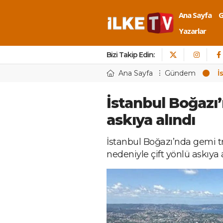
Ana Sayfa
Yazarlar
Bizi Takip Edin:
Ana Sayfa
Gündem
İ
İstanbul Boğazı’
askıya alındı
İstanbul Boğazı’nda gemi traf
nedeniyle çift yönlü askıya a