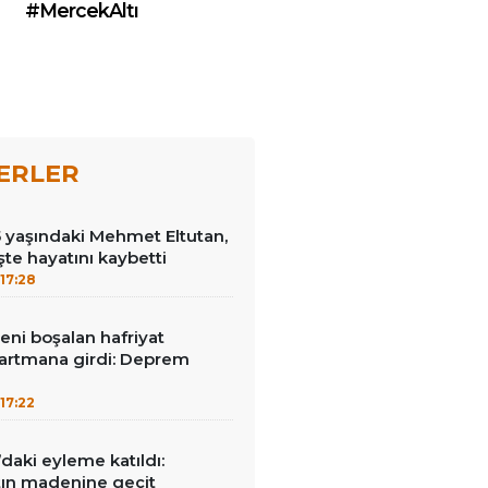
#MercekAltı
ERLER
15 yaşındaki Mehmet Eltutan,
 işte hayatını kaybetti
17:28
reni boşalan hafriyat
rtmana girdi: Deprem
17:22
ı’daki eyleme katıldı:
ltın madenine geçit