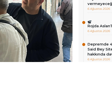
vermeyeceği
6 Ağustos 2026
Rojda Aslan’
6 Ağustos 2026
Depremde 46 
Said Bey Sit
hakkında dav
6 Ağustos 2026