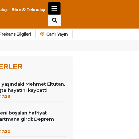
loji
Bilim & Teknoloji
Frekans Bilgileri
Canlı Yayın
ERLER
15 yaşındaki Mehmet Eltutan,
 işte hayatını kaybetti
17:28
reni boşalan hafriyat
rtmana girdi: Deprem
17:22