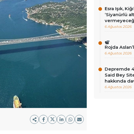
Esra Işık, Kiğ
‘Siyanürlü a
vermeyeceği
6 Ağustos 2026
Rojda Aslan’
6 Ağustos 2026
Depremde 46 
Said Bey Sit
hakkında dav
6 Ağustos 2026