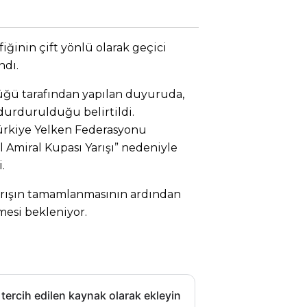
iğinin çift yönlü olarak geçici
ndı.
üğü tarafından yapılan duyuruda,
a durdurulduğu belirtildi.
rkiye Yelken Federasyonu
l Amiral Kupası Yarışı” nedeniyle
.
arışın tamamlanmasının ardından
esi bekleniyor.
 tercih edilen kaynak olarak ekleyin