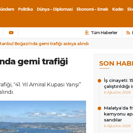
Gündem
Politika
Dünya – Diplomasi
Ekonomi – Emek
Kadın
Eko
Tüm Haberler
stanbul Boğazı’nda gemi trafiği askıya alındı
nda gemi trafiği
SON HAB
İş cinayeti: 
iği, “41. Yıl Amiral Kupası Yarışı”
çalıştırıldığı
lındı.
6 Ağustos 2026
Malatya’da f
kamyonu apa
sandılar
6 Ağustos 2026