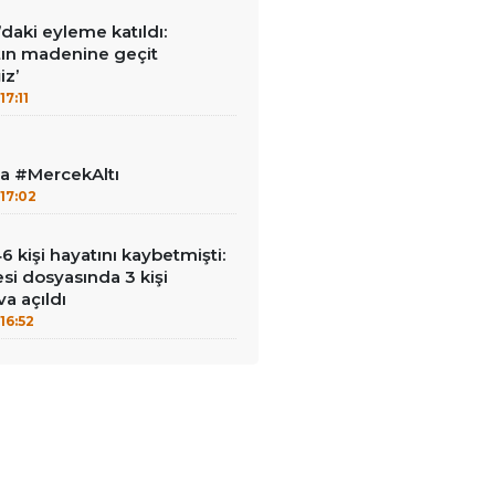
ı’daki eyleme katıldı:
ltın madenine geçit
z’
17:11
la #MercekAltı
17:02
kişi hayatını kaybetmişti:
esi dosyasında 3 kişi
a açıldı
16:52