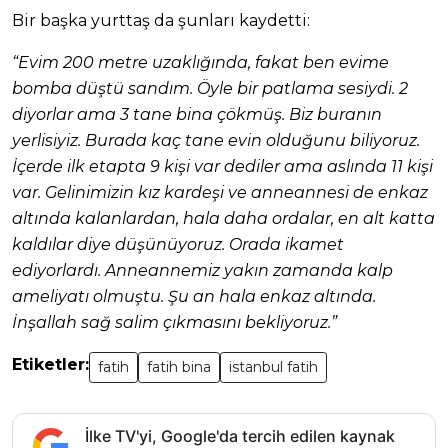
Bir başka yurttaş da şunları kaydetti:
“Evim 200 metre uzaklığında, fakat ben evime
bomba düştü sandım. Öyle bir patlama sesiydi. 2
diyorlar ama 3 tane bina çökmüş. Biz buranın
yerlisiyiz. Burada kaç tane evin olduğunu biliyoruz.
İçerde ilk etapta 9 kişi var dediler ama aslında 11 kişi
var. Gelinimizin kız kardeşi ve anneannesi de enkaz
altında kalanlardan, hala daha ordalar, en alt katta
kaldılar diye düşünüyoruz. Orada ikamet
ediyorlardı. Anneannemiz yakın zamanda kalp
ameliyatı olmuştu. Şu an hala enkaz altında.
İnşallah sağ salim çıkmasını bekliyoruz.”
Etiketler:
fatih
fatih bina
istanbul fatih
İlke TV'yi, Google'da tercih edilen kaynak