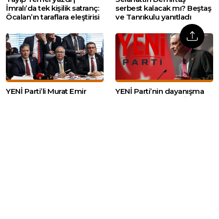
İmralı’da tek kişilik satranç:
serbest kalacak mı? Beştaş
Öcalan’ın taraflara eleştirisi
ve Tanrıkulu yanıtladı
YENİ Parti’li Murat Emir
YENİ Parti’nin dayanışma
‘Geçmişte nerdesysek
kampanyasında bağış 300
oradayız’ dedi, İYİ Parti’den
milyon lirayı aştı
tepki geldi
Web sitemizde yer alan haber içerikleri izin