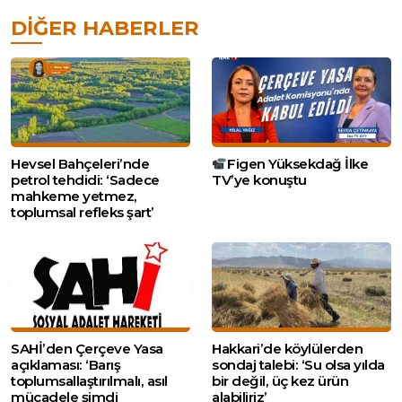
DIĞER HABERLER
Hevsel Bahçeleri’nde
Figen Yüksekdağ İlke
petrol tehdidi: ‘Sadece
TV’ye konuştu
mahkeme yetmez,
toplumsal refleks şart’
SAHİ’den Çerçeve Yasa
Hakkari’de köylülerden
açıklaması: ‘Barış
sondaj talebi: ‘Su olsa yılda
toplumsallaştırılmalı, asıl
bir değil, üç kez ürün
mücadele şimdi
alabiliriz’