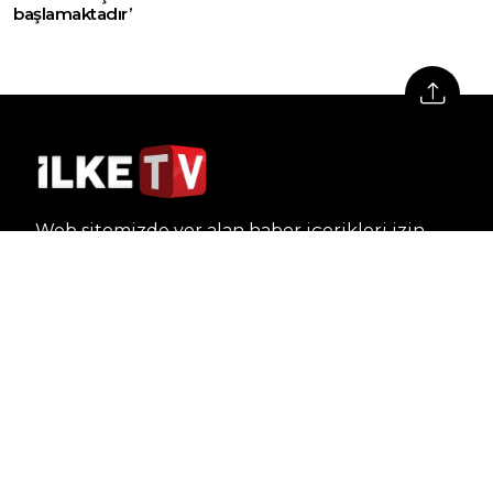
başlamaktadır’
Web sitemizde yer alan haber içerikleri izin
alınmadan, kaynak gösterilerek dahi iktibas
edilemez. Kanuna aykırı ve izinsiz olarak
kopyalanamaz, başka yerde yayınlanamaz.
HABERLER
Dünya – Diplomasi