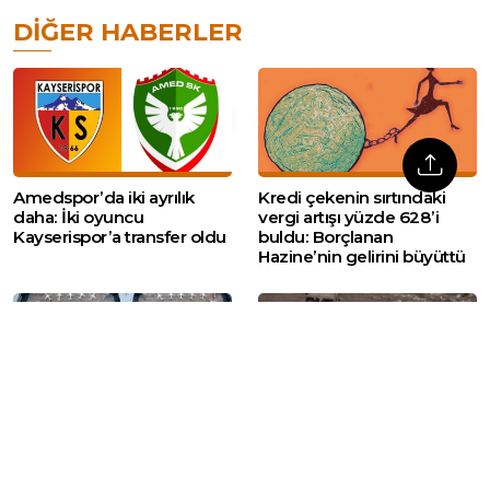
DIĞER HABERLER
Amedspor’da iki ayrılık
Kredi çekenin sırtındaki
daha: İki oyuncu
vergi artışı yüzde 628’i
Kayserispor’a transfer oldu
buldu: Borçlanan
Hazine’nin gelirini büyüttü
Türkiye havalimanlarında 7
İsrail’in Suriye’nin
ayda 138,8 milyon yolcu
güneyindeki hareketliliği
sürüyor: Kuneytra’ya
tanklarla girildi, Dera’da bir