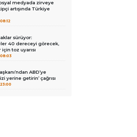
syal medyada zirveye
ipçi artışında Türkiye
08:12
aklar sürüyor:
er 40 dereceyi görecek,
 için toz uyarısı
08:03
Başkanı’ndan ABD’ye
izi yerine getirin’ çağrısı
23:00