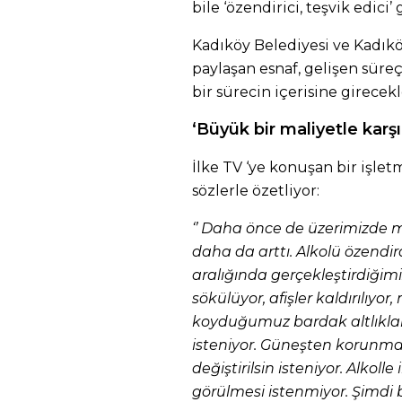
bile ‘özendirici, teşvik edici
Kadıköy Belediyesi ve Kadıkö
paylaşan esnaf, gelişen süre
bir sürecin içerisine girecekle
‘Büyük bir maliyetle karşı
İlke TV ‘ye konuşan bir işle
sözlerle özetliyor:
‘’ Daha önce de üzerimizde 
daha da arttı. Alkolü özendir
aralığında gerçekleştirdiğim
sökülüyor, afişler kaldırılıyo
koyduğumuz bardak altlıkla
isteniyor. Güneşten korunmas
değiştirilsin isteniyor. Alkolle
görülmesi istenmiyor. Şimdi b