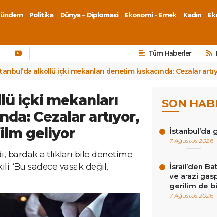
Gündem
Politika
Dünya – Diplomasi
Ekonomi – Emek
Kadın
Eko
Tüm Haberler
stanbul’da alkollü içki mekanları denetim kıskacında: Cezalar artıy
llü içki mekanları
SON HAB
da: Cezalar artıyor,
film geliyor
İstanbul’da
7 Ağustos 2026
ı, bardak altlıkları bile denetime
ili: ‘Bu sadece yasak değil,
İsrail’den Ba
ve arazi gasp
gerilim de 
7 Ağustos 2026