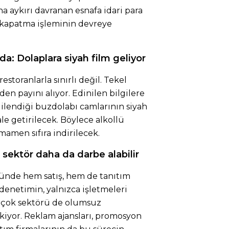
na aykırı davranan esnafa idari para
 kapatma işleminin devreye
a: Dolaplara siyah film geliyor
storanlarla sınırlı değil. Tekel
en payını alıyor. Edinilen bilgilere
gilendiği buzdolabı camlarının siyah
le getirilecek. Böylece alkollü
amen sıfıra indirilecek.
sektör daha da darbe alabilir
ründe hem satış, hem de tanıtım
enetimin, yalnızca işletmeleri
irçok sektörü de olumsuz
kiyor. Reklam ajansları, promosyon