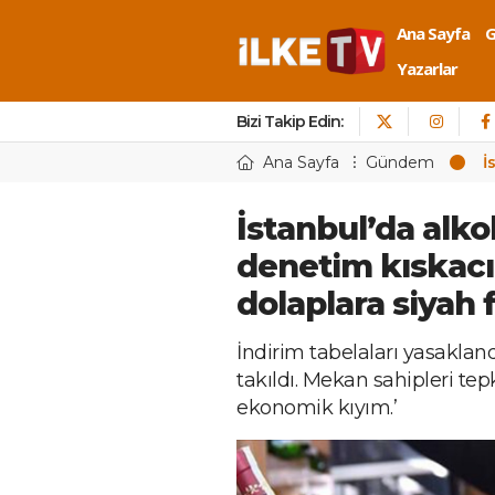
Ana Sayfa
Yazarlar
Bizi Takip Edin:
Ana Sayfa
Gündem
İ
İstanbul’da alko
denetim kıskacın
dolaplara siyah 
İndirim tabelaları yasakland
takıldı. Mekan sahipleri tepk
ekonomik kıyım.’