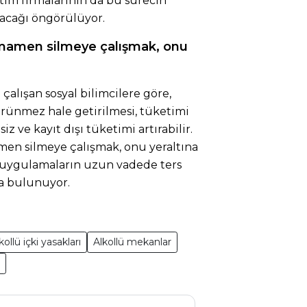
ğıtım firmalarının da bu sürecin
yacağı öngörülüyor.
mamen silmeye çalışmak, onu
 çalışan sosyal bilimcilere göre,
örünmez hale getirilmesi, tüketimi
z ve kayıt dışı tüketimi artırabilir.
en silmeye çalışmak, onu yeraltına
r uygulamaların uzun vadede ters
da bulunuyor.
kollü içki yasakları
Alkollü mekanlar