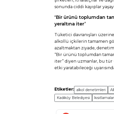
şirketleri, ithalatçılar ve da
sonunda ciddi kayıplar yaşa
‘Bir ürünü toplumdan ta
yeraltına iter’
Tüketici davranışları üzerine
alkollü içkilerin tamamen g
azaltmaktan ziyade, denetimsi
“Bir ürünü toplumdan tamam
iter” diyen uzmanlar, bu tü
etki yaratabileceği uyarısın
Etiketler:
alkol denetimleri
Al
Kadıköy Belediyesi
kısıtlamalar