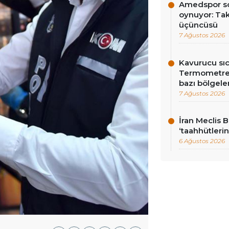
Amedspor so
oynuyor: Tak
üçüncüsü
7 Ağustos 2026
Kavurucu sıc
Termometrel
bazı bölgeler
7 Ağustos 2026
İran Meclis 
‘taahhütlerin
6 Ağustos 2026