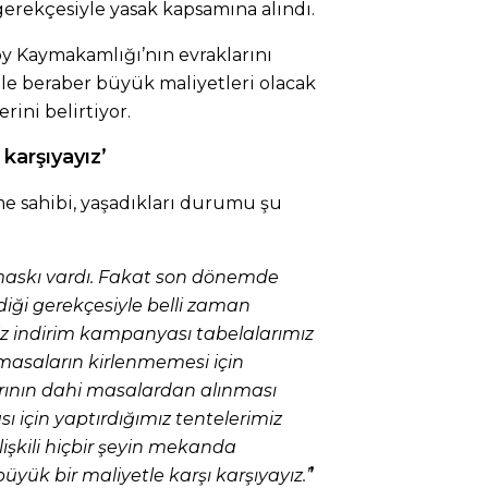
’ gerekçesiyle yasak kapsamına alındı.
y Kaymakamlığı’nın evraklarını
çle beraber büyük maliyetleri olacak
rini belirtiyor.
 karşıyayız’
tme sahibi, yaşadıkları durumu şu
maskı vardı. Fakat son dönemde
diği gerekçesiyle belli zaman
iz indirim kampanyası tabelalarımız
r, masaların kirlenmemesi için
rının dahi masalardan alınması
ı için yaptırdığımız tentelerimiz
 ilişkili hiçbir şeyin mekanda
’
üyük bir maliyetle karşı karşıyayız.’