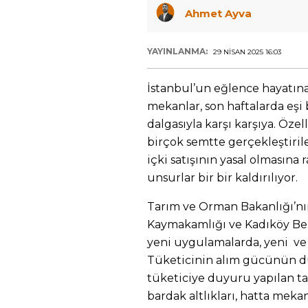
Ahmet Ayva
YAYINLANMA:
29 NISAN 2025 16:03
İstanbul’un eğlence hayatına 
mekanlar, son haftalarda eş
dalgasıyla karşı karşıya. Öze
birçok semtte gerçekleştiril
içki satışının yasal olmasına
unsurlar bir bir kaldırılıyor.
Tarım ve Orman Bakanlığı’nı
Kaymakamlığı ve Kadıköy Bel
yeni uygulamalarda, yeni ve f
Tüketicinin alım gücünün dü
tüketiciye duyuru yapılan tab
bardak altlıkları, hatta mek