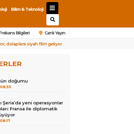
loji
Bilim & Teknoloji
Frekans Bilgileri
Canlı Yayın
or, dolaplara siyah film geliyor
ERLER
 gün doğumu
08:30
tı Şeria’da yeni operasyonlar
ları: Fransa ile diplomatik
büyüyor
08:17