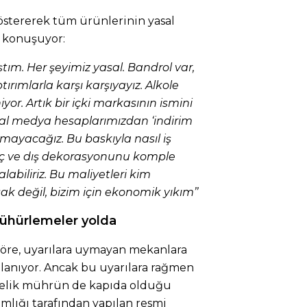
göstererek tüm ürünlerinin yasal
e konuşuyor:
aştım. Her şeyimiz yasal. Bandrol var,
ırımlarla karşı karşıyayız. Alkole
iyor. Artık bir içki markasının ismini
yal medya hesaplarımızdan ‘indirim
mayacağız. Bu baskıyla nasıl iş
iç ve dış dekorasyonunu komple
labiliriz. Bu maliyetleri kim
k değil, bizim için ekonomik yıkım’’
mühürlemeler yolda
 göre, uyarılara uymayan mekanlara
lanıyor. Ancak bu uyarılara rağmen
elik mührün de kapıda olduğu
amlığı tarafından yapılan resmi