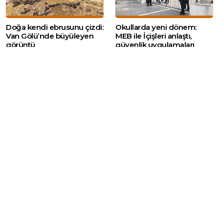
Doğa kendi ebrusunu çizdi:
Okullarda yeni dönem:
Van Gölü’nde büyüleyen
MEB ile İçişleri anlaştı,
görüntü
güvenlik uygulamaları
genişliyor
Web sitemizde yer alan haber içerikleri izin
alınmadan, kaynak gösterilerek dahi iktibas
edilemez. Kanuna aykırı ve izinsiz olarak
kopyalanamaz, başka yerde yayınlanamaz.