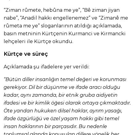
“Ziman rûmete, hebûna me ye”, “Bê ziman jiyan
nabe”, “Anadil hakkı engellenemez” ve “Zimanê me
rûmeta me ye” sloganlarının atıldığı açıklamada,
basın metninin Kürtçenin Kurmanci ve Kirmancki
lehçeleri ile Kürtçe okundu.
Kürtçe ve süreç
Açıklamada şu ifadelere yer verildi:
“Bütün diller insanlığın temel değeri ve korunması
gerekiyor. Dil bir düşünme ve ifade aracı olduğu
kadar, aynı zamanda, bir etnik gruba aidiyetin
ifadesi ve bir kimlik öğesi olarak ortaya çıkmaktadır.
Öte yandan hukuken dilsel haklar, ayrım yasağı,
ifade özgürlüğü ve özel yaşam hakkı gibi temel
insan haklarının bir parçasıdır. Bu nedenle
toplumsal alanda konuşulan dillere yönelik her