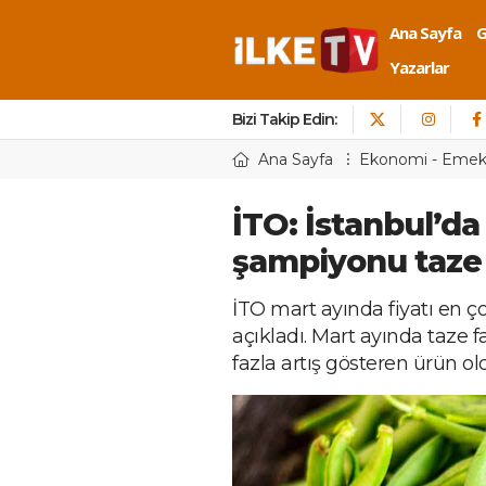
Ana Sayfa
Yazarlar
Bizi Takip Edin:
Ana Sayfa
Ekonomi - Eme
İTO: İstanbul’da
şampiyonu taze 
İTO mart ayında fiyatı en ç
açıkladı. Mart ayında taze f
fazla artış gösteren ürün ol