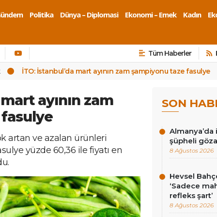
Gündem
Politika
Dünya – Diplomasi
Ekonomi – Emek
Kadın
Eko
Tüm Haberler
k
İTO: İstanbul’da mart ayının zam şampiyonu taze fasulye
 mart ayının zam
SON HAB
fasulye
Almanya’da i
ok artan ve azalan ürünleri
şüpheli göza
asulye yüzde 60,36 ile fiyatı en
8 Ağustos 2026
du.
Hevsel Bahçe
‘Sadece ma
refleks şart’
8 Ağustos 2026