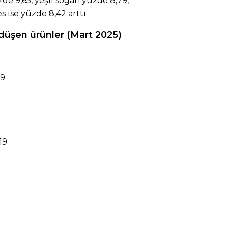
zde 9,65, yeşil soğan yüzde 8,79,
 ise yüzde 8,42 arttı.
 düşen ürünler (Mart 2025)
19
19