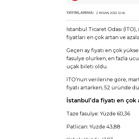
YAYINLANMA:
2 NISAN 2025 12:45
İstanbul Ticaret Odası (İTO)
fiyatları en çok artan ve azal
Geçen ay fiyatı en çok yükse
fasulye olurken, en fazla u
uçak bileti oldu.
İTO’nun verilerine göre, ma
fiyatı artarken, 52 üründe d
İstanbul’da fiyatı en çok
Taze fasulye: Yüzde 60,36
Patlıcan: Yüzde 43,88