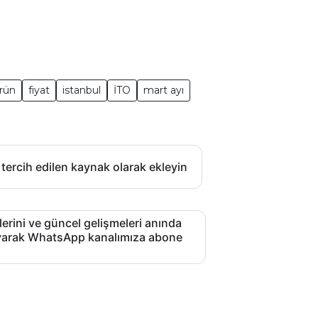
ürün
fiyat
istanbul
İTO
mart ayı
 tercih edilen kaynak olarak ekleyin
lerini ve güncel gelişmeleri anında
layarak WhatsApp kanalımıza abone