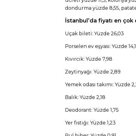
ücreti yüzde 11,3, kolonya yü
dondurma yüzde 8,55, patates
İstanbul’da fiyatı en çok
Uçak bileti: Yüzde 26,03
Porselen ev eşyası: Yüzde 14,
Kıvırcık: Yüzde 7,98
Zeytinyağı: Yüzde 2,89
Yemek odası takımı: Yüzde 2,
Balık: Yüzde 2,18
Deodorant: Yüzde 1,75
Yer fıstığı: Yüzde 1,23
Pul biber: Yüzde 0,91