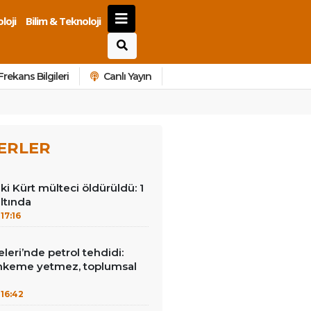
loji
Bilim & Teknoloji
Frekans Bilgileri
Canlı Yayın
ERLER
ki Kürt mülteci öldürüldü: 1
ltında
17:16
leri’nde petrol tehdidi:
hkeme yetmez, toplumsal
16:42