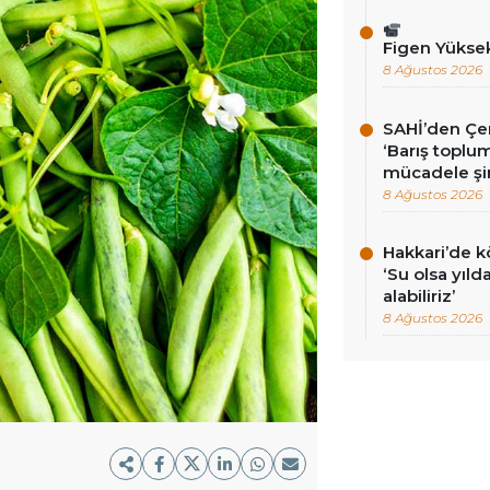
Figen Yükse
8 Ağustos 2026
SAHİ’den Çer
‘Barış toplums
mücadele şi
8 Ağustos 2026
Hakkari’de k
‘Su olsa yıld
alabiliriz’
8 Ağustos 2026