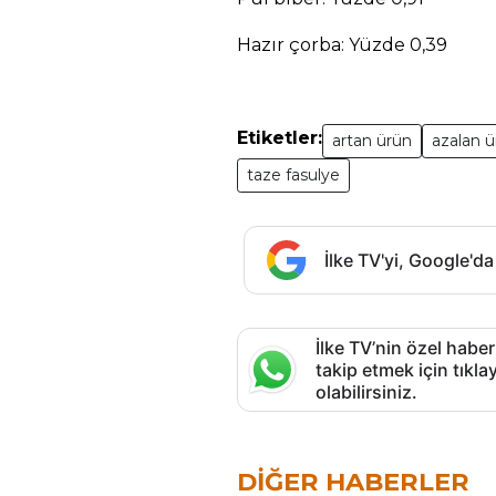
Hazır çorba: Yüzde 0,39
Etiketler:
artan ürün
azalan 
taze fasulye
İlke TV'yi, Google'da
İlke TV’nin özel haber
takip etmek için tık
olabilirsiniz.
DIĞER HABERLER