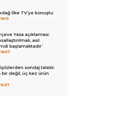
kdağ İlke TV’ye konuştu
16:13
çeve Yasa açıklaması:
allaştırılmalı, asıl
mdi başlamaktadır’
16:07
öylülerden sondaj talebi:
a bir değil, üç kez ürün
15:37