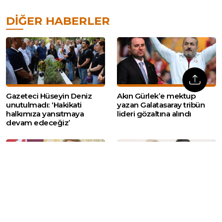
DIĞER HABERLER
Gazeteci Hüseyin Deniz
Akın Gürlek’e mektup
unutulmadı: ‘Hakikati
yazan Galatasaray tribün
halkımıza yansıtmaya
lideri gözaltına alındı
devam edeceğiz’
YENİ Parti Milletvekili Derici:
Demirtaş ve Mızraklı’dan
‘Çerçeve Yasa oylamasında
‘Çerçeve Yasa’ mesajı:
hayır oyu vereceğim’
‘Ayrışma ya da ucuz