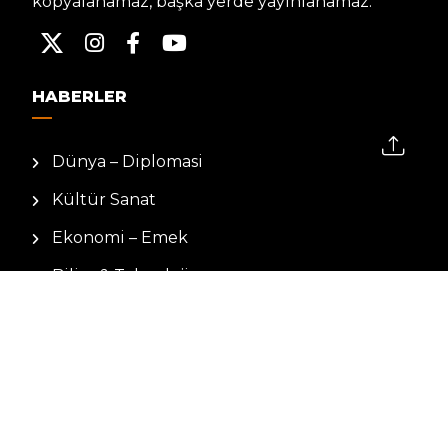
kopyalanamaz, başka yerde yayınlanamaz.
HABERLER
Dünya – Diplomasi
Kültür Sanat
Ekonomi – Emek
Bilim & Teknoloji
Spor
KVKK BILGILENDIRMESI
Kamera Aydınlatma Metni