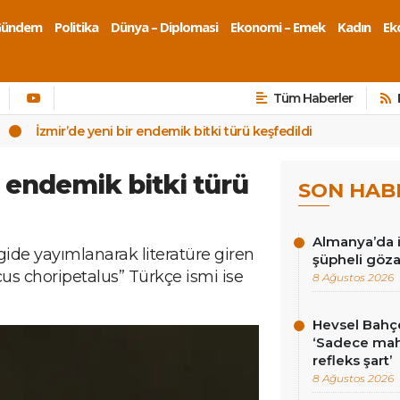
Gündem
Politika
Dünya – Diplomasi
Ekonomi – Emek
Kadın
Eko
Tüm Haberler
İzmir’de yeni bir endemik bitki türü keşfedildi
r endemik bitki türü
SON HAB
Almanya’da i
rgide yayımlanarak literatüre giren
şüpheli göza
cus choripetalus” Türkçe ismi ise
8 Ağustos 2026
Hevsel Bahçe
‘Sadece ma
refleks şart’
8 Ağustos 2026