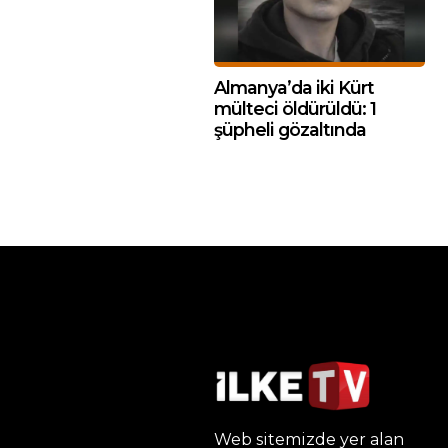
Almanya’da iki Kürt
mülteci öldürüldü: 1
şüpheli gözaltında
Web sitemizde yer alan