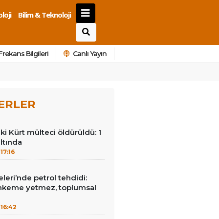
loji
Bilim & Teknoloji
Frekans Bilgileri
Canlı Yayın
ERLER
ki Kürt mülteci öldürüldü: 1
ltında
17:16
leri’nde petrol tehdidi:
hkeme yetmez, toplumsal
16:42