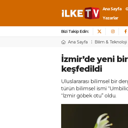
Ana Sayfa
Yazarlar
Bizi Takip Edin:
Ana Sayfa
Bilim & Teknoloji
İzmir’de yeni bi
keşfedildi
Uluslararası bilimsel bir de
türün bilimsel ismi “Umbili
“İzmir göbek otu” oldu.