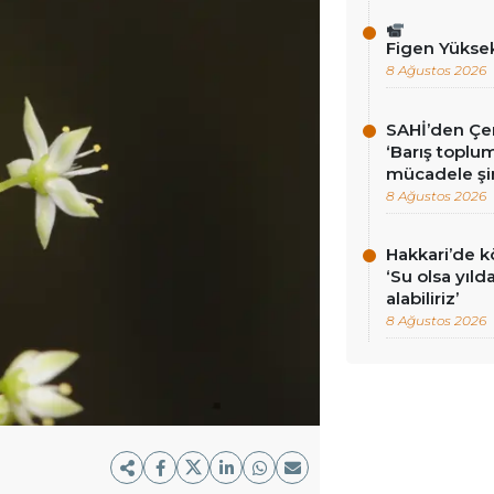
Figen Yükse
8 Ağustos 2026
SAHİ’den Çer
‘Barış toplums
mücadele şi
8 Ağustos 2026
Hakkari’de k
‘Su olsa yıld
alabiliriz’
8 Ağustos 2026