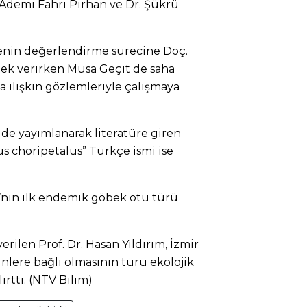
 Ademi Fahri Pirhan ve Dr. Şükrü
lenin değerlendirme sürecine Doç.
ek verirken Musa Geçit de saha
na ilişkin gözlemleriyle çalışmaya
gide yayımlanarak literatüre giren
us choripetalus” Türkçe ismi ise
’nin ilk endemik göbek otu türü
rilen Prof. Dr. Hasan Yıldırım, İzmir
lere bağlı olmasının türü ekolojik
irtti. (NTV Bilim)