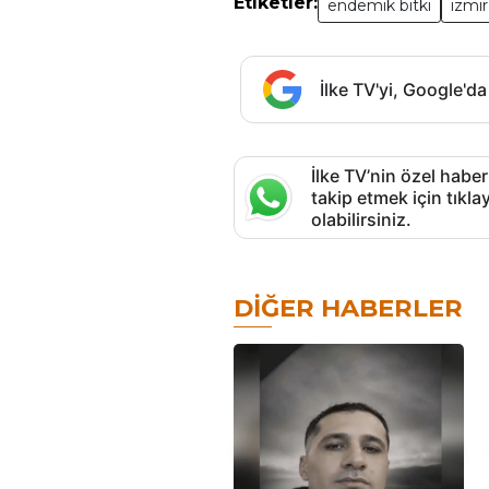
Etiketler:
endemik bitki
izmir
İlke TV'yi, Google'da
İlke TV’nin özel haber
takip etmek için tık
olabilirsiniz.
DIĞER HABERLER