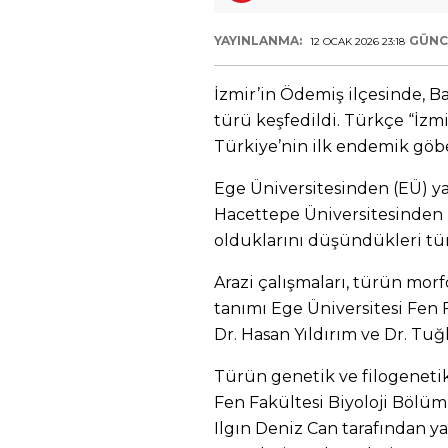
YAYINLANMA:
GÜNC
12 OCAK 2026 23:18
İzmir’in Ödemiş ilçesinde, Ba
türü keşfedildi. Türkçe “İzmi
Türkiye’nin ilk endemik göbek
Ege Üniversitesinden (EÜ) ya
Hacettepe Üniversitesinden (H
olduklarını düşündükleri tü
Arazi çalışmaları, türün morf
tanımı Ege Üniversitesi Fen 
Dr. Hasan Yıldırım ve Dr. Tuğ
Türün genetik ve filogenetik
Fen Fakültesi Biyoloji Bölü
Ilgın Deniz Can tarafından ya