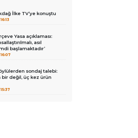
kdağ İlke TV’ye konuştu
16:13
çeve Yasa açıklaması:
allaştırılmalı, asıl
mdi başlamaktadır’
16:07
öylülerden sondaj talebi:
a bir değil, üç kez ürün
15:37