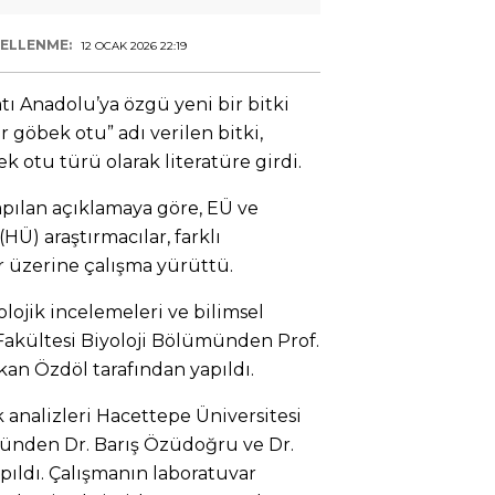
ELLENME:
12 OCAK 2026 22:19
tı Anadolu’ya özgü yeni bir bitki
r göbek otu” adı verilen bitki,
 otu türü olarak literatüre girdi.
pılan açıklamaya göre, EÜ ve
Ü) araştırmacılar, farklı
r üzerine çalışma yürüttü.
olojik incelemeleri ve bilimsel
Fakültesi Biyoloji Bölümünden Prof.
kan Özdöl tarafından yapıldı.
 analizleri Hacettepe Üniversitesi
münden Dr. Barış Özüdoğru ve Dr.
pıldı. Çalışmanın laboratuvar