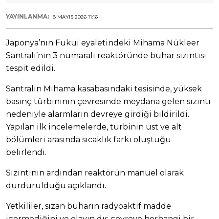
YAYINLANMA:
8 MAYIS 2026 11:16
Japonya’nın Fukui eyaletindeki Mihama Nükleer
Santrali’nin 3 numaralı reaktöründe buhar sızıntısı
tespit edildi.
Santralin Mihama kasabasındaki tesisinde, yüksek
basınç türbininin çevresinde meydana gelen sızıntı
nedeniyle alarmların devreye girdiği bildirildi.
Yapılan ilk incelemelerde, türbinin üst ve alt
bölümleri arasında sıcaklık farkı oluştuğu
belirlendi.
Sızıntının ardından reaktörün manuel olarak
durdurulduğu açıklandı.
Yetkililer, sızan buharın radyoaktif madde
içermediğini ve olayın dış çevreye herhangi bir