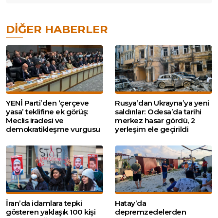
DIĞER HABERLER
YENİ Parti’den ‘çerçeve
Rusya’dan Ukrayna’ya yeni
yasa’ teklifine ek görüş:
saldırılar: Odesa’da tarihi
Meclis iradesi ve
merkez hasar gördü, 2
demokratikleşme vurgusu
yerleşim ele geçirildi
İran’da idamlara tepki
Hatay’da
gösteren yaklaşık 100 kişi
depremzedelerden