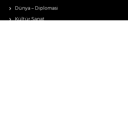
Dünya – Diplomasi
Kültür Sanat
Ekonomi – Emek
Bilim & Teknoloji
Spor
KVKK BILGILENDIRMESI
Kamera Aydınlatma Metni
Hizmet Şartları
Çerez Politikası
Müşteri Aydınlatma Metni