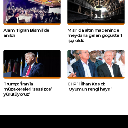
Aram Tigran Bismil’de
Mısır’da altın madeninde
anıldı
meydana gelen göçükte 1
işçi öldü
Trump: ‘İran’la
CHP’li İlhan Kesici:
müzakereleri ‘sessizce’
‘Oyumun rengi hayır’
yürütüyoruz’