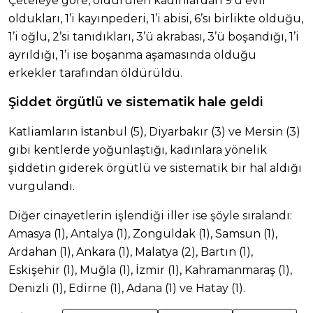
Çeteleye göre, öldürülen kadınlardan 9’u evli
oldukları, 1’i kayınpederi, 1’i abisi, 6’sı birlikte olduğu,
1’i oğlu, 2’si tanıdıkları, 3’ü akrabası, 3’ü boşandığı, 1’i
ayrıldığı, 1’i ise boşanma aşamasında olduğu
erkekler tarafından öldürüldü.
Şiddet örgütlü ve sistematik hale geldi
Katliamların İstanbul (5), Diyarbakır (3) ve Mersin (3)
gibi kentlerde yoğunlaştığı, kadınlara yönelik
şiddetin giderek örgütlü ve sistematik bir hal aldığı
vurgulandı.
Diğer cinayetlerin işlendiği iller ise şöyle sıralandı:
Amasya (1), Antalya (1), Zonguldak (1), Samsun (1),
Ardahan (1), Ankara (1), Malatya (2), Bartın (1),
Eskişehir (1), Muğla (1), İzmir (1), Kahramanmaraş (1),
Denizli (1), Edirne (1), Adana (1) ve Hatay (1).