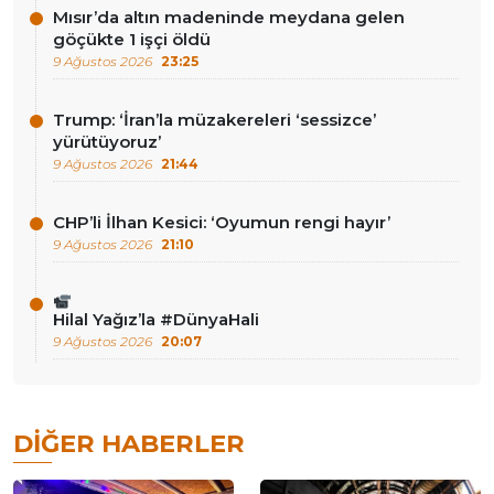
Mısır’da altın madeninde meydana gelen
göçükte 1 işçi öldü
9 Ağustos 2026
23:25
Trump: ‘İran’la müzakereleri ‘sessizce’
yürütüyoruz’
9 Ağustos 2026
21:44
CHP’li İlhan Kesici: ‘Oyumun rengi hayır’
9 Ağustos 2026
21:10
Hilal Yağız’la #DünyaHali
9 Ağustos 2026
20:07
DIĞER HABERLER