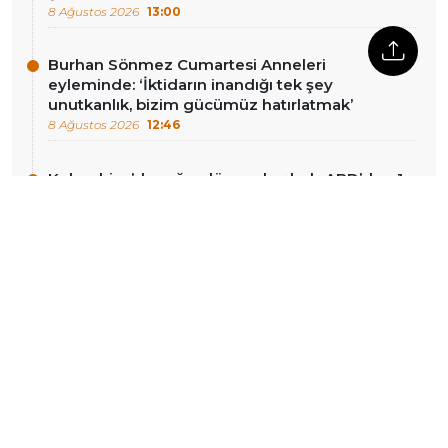
8 Ağustos 2026
13:00
Burhan Sönmez Cumartesi Anneleri
eyleminde: ‘İktidarın inandığı tek şey
unutkanlık, bizim gücümüz hatırlatmak’
8 Ağustos 2026
12:46
Kolombiya’da sağcı dönem başladı: ABD’den 1
milyar dolarlık destek
8 Ağustos 2026
12:14
SAMER anketi: CHP seçmeninin yüzde 93’ü
YENİ Parti’yi olumlu görüyor
8 Ağustos 2026
12:02
DIĞER HABERLER