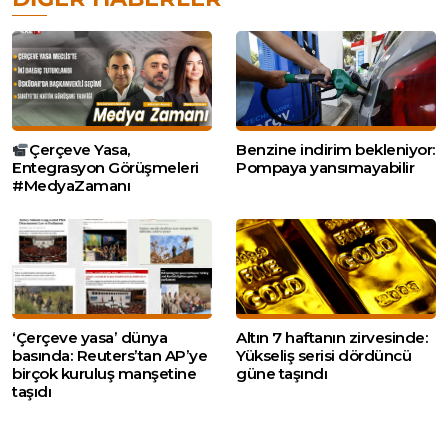
Çerçeve Yasa,
Benzine indirim bekleniyor:
Entegrasyon Görüşmeleri
Pompaya yansımayabilir
#MedyaZamanı
‘Çerçeve yasa’ dünya
Altın 7 haftanın zirvesinde:
basında: Reuters’tan AP’ye
Yükseliş serisi dördüncü
birçok kuruluş manşetine
güne taşındı
taşıdı