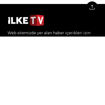
Web sitemizde yer alan haber içerikleri izin
alınmadan, kaynak gösterilerek dahi iktibas
edilemez. Kanuna aykırı ve izinsiz olarak
kopyalanamaz, başka yerde yayınlanamaz.
HABERLER
Dünya – Diplomasi
Kültür Sanat