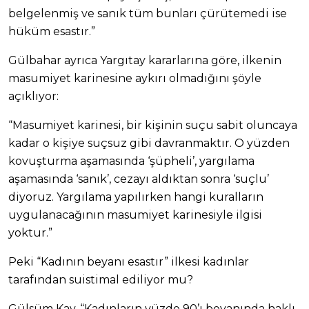
belgelenmiş ve sanık tüm bunları çürütemedi ise
hüküm esastır.”
Gülbahar ayrıca Yargıtay kararlarına göre, ilkenin
masumiyet karinesine aykırı olmadığını şöyle
açıklıyor:
“Masumiyet karinesi, bir kişinin suçu sabit oluncaya
kadar o kişiye suçsuz gibi davranmaktır. O yüzden
kovuşturma aşamasında ‘şüpheli’, yargılama
aşamasında ‘sanık’, cezayı aldıktan sonra ‘suçlu’
diyoruz. Yargılama yapılırken hangi kuralların
uygulanacağının masumiyet karinesiyle ilgisi
yoktur.”
Peki “Kadının beyanı esastır” ilkesi kadınlar
tarafından suistimal ediliyor mu?
Gülsüm Kav, “Kadınların yüzde 90’ı beyanında haklı