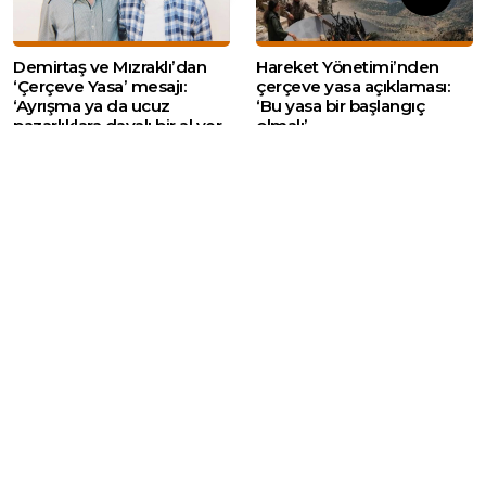
Demirtaş ve Mızraklı’dan
Hareket Yönetimi’nden
‘Çerçeve Yasa’ mesajı:
çerçeve yasa açıklaması:
‘Ayrışma ya da ucuz
‘Bu yasa bir başlangıç
pazarlıklara dayalı bir al ver
olmalı’
süreci değildir’
Web sitemizde yer alan haber içerikleri izin
alınmadan, kaynak gösterilerek dahi iktibas
edilemez. Kanuna aykırı ve izinsiz olarak
kopyalanamaz, başka yerde yayınlanamaz.