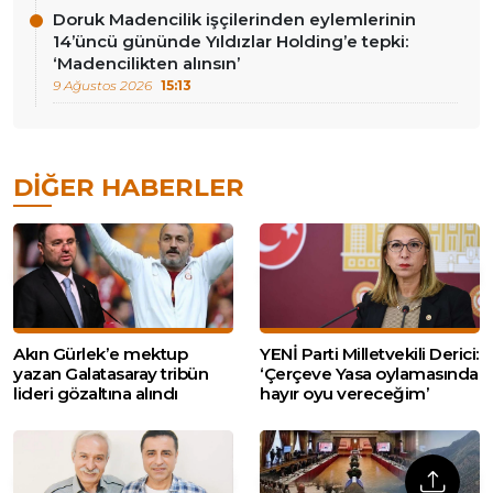
Doruk Madencilik işçilerinden eylemlerinin
14’üncü gününde Yıldızlar Holding’e tepki:
‘Madencilikten alınsın’
9 Ağustos 2026
15:13
DIĞER HABERLER
Akın Gürlek’e mektup
YENİ Parti Milletvekili Derici:
yazan Galatasaray tribün
‘Çerçeve Yasa oylamasında
lideri gözaltına alındı
hayır oyu vereceğim’