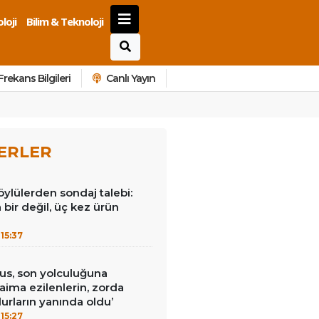
loji
Bilim & Teknoloji
Frekans Bilgileri
Canlı Yayın
ERLER
öylülerden sondaj talebi:
a bir değil, üç kez ürün
15:37
us, son yolculuğuna
Daima ezilenlerin, zorda
urların yanında oldu’
15:27