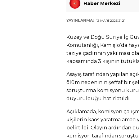
Haber Merkezi
YAYINLANMA:
12 MART 2026 21:21
Kuzey ve Doğu Suriye İç Güv
Komutanlığı, Kamışlo’da haya
taziye çadırının yakılması o
kapsamında 3 kişinin tutukl
Asayiş tarafından yapılan açı
ölüm nedeninin şeffaf bir şek
soruşturma komisyonu kur
duyurulduğu hatırlatıldı.
Açıklamada, komisyon çalış
kişilerin kaos yaratma amacıy
belirtildi. Olayın ardından g
komisyon tarafından soruşturm