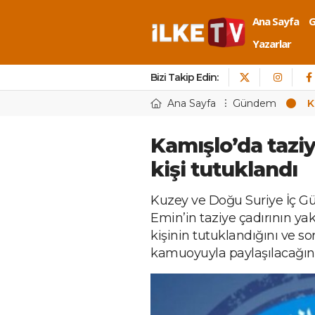
Ana Sayfa
Yazarlar
Bizi Takip Edin:
Ana Sayfa
Gündem
K
Kamışlo’da taziy
kişi tutuklandı
Kuzey ve Doğu Suriye İç Güv
Emin’in taziye çadırının yakı
kişinin tutuklandığını ve s
kamuoyuyla paylaşılacağını 