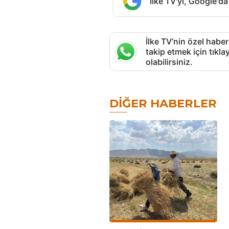
İlke TV'yi, Google'da
İlke TV’nin özel haber
takip etmek için tık
olabilirsiniz.
DIĞER HABERLER