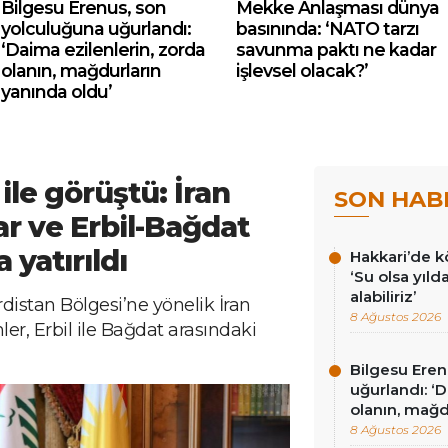
Bilgesu Erenus, son
Mekke Anlaşması dünya
yolculuğuna uğurlandı:
basınında: ‘NATO tarzı
‘Daima ezilenlerin, zorda
savunma paktı ne kadar
olanın, mağdurların
işlevsel olacak?’
yanında oldu’
ile görüştü: İran
SON HAB
lar ve Erbil-Bağdat
 yatırıldı
Hakkari’de k
‘Su olsa yıld
alabiliriz’
istan Bölgesi’ne yönelik İran
8 Ağustos 2026
mler, Erbil ile Bağdat arasındaki
Bilgesu Eren
uğurlandı: ‘
olanın, mağd
8 Ağustos 2026