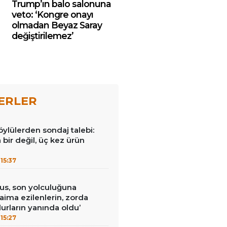
Trump’ın balo salonuna
veto: ‘Kongre onayı
olmadan Beyaz Saray
değiştirilemez’
ERLER
öylülerden sondaj talebi:
a bir değil, üç kez ürün
15:37
us, son yolculuğuna
Daima ezilenlerin, zorda
urların yanında oldu’
15:27