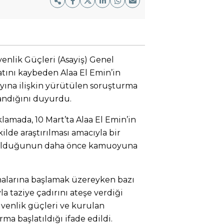
enlik Güçleri (Asayiş) Genel
tını kaybeden Alaa El Emin’in
layına ilişkin yürütülen soruşturma
andığını duyurdu.
klamada, 10 Mart’ta Alaa El Emin’in
ilde araştırılması amacıyla bir
ulduğunun daha önce kamuoyuna
malarına başlamak üzereyken bazı
la taziye çadırını ateşe verdiği
üvenlik güçleri ve kurulan
a başlatıldığı ifade edildi.