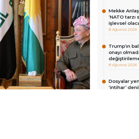
Mekke Anlaş
‘NATO tarzı 
işlevsel olac
8 Ağustos 2026
Trump’ın bal
onayı olmad
değiştirilem
8 Ağustos 2026
Dosyalar yeni
‘intihar’ de
cinayet oldu
8 Ağustos 2026