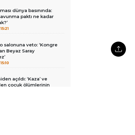
ması dünya basınında:
savunma paktı ne kadar
ak?’
15:21
o salonuna veto: ‘Kongre
an Beyaz Saray
ez’
15:10
den açıldı: ‘Kaza’ ve
nilen çocuk ölümlerinin
ğu belirlendi
14:56