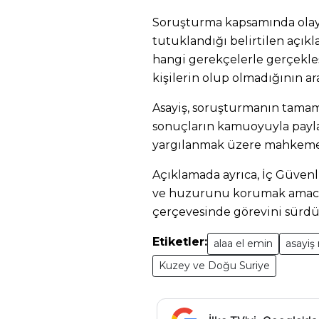
Soruşturma kapsamında olaya 
tutuklandığı belirtilen açıkl
hangi gerekçelerle gerçekleş
kişilerin olup olmadığının ara
Asayiş, soruşturmanın tamam
sonuçların kamuoyuyla paylaş
yargılanmak üzere mahkemeye
Açıklamada ayrıca, İç Güven
ve huzurunu korumak amacıy
çerçevesinde görevini sürdü
Etiketler:
alaa el emin
asayiş 
Kuzey ve Doğu Suriye