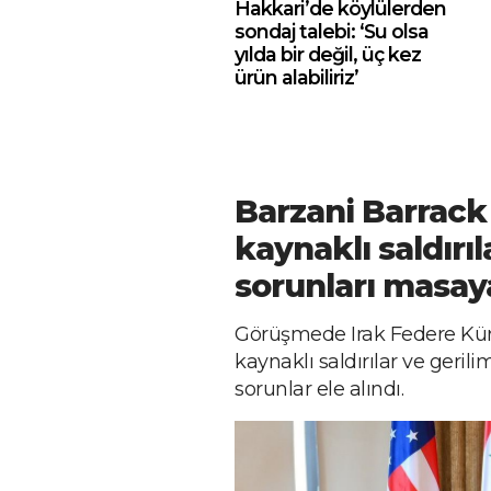
Hakkari’de köylülerden
sondaj talebi: ‘Su olsa
yılda bir değil, üç kez
ürün alabiliriz’
Barzani Barrack 
kaynaklı saldırı
sorunları masaya
Görüşmede Irak Federe Kürd
kaynaklı saldırılar ve gerili
sorunlar ele alındı.