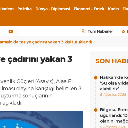
Gündem
Politika
Dünya – Diplomasi
Ekonomi – Emek
Kadın
Eko
Tüm Haberler
amışlo’da taziye çadırını yakan 3 kişi tutuklandı
e çadırını yakan 3
SON HAB
Hakkari’de k
enlik Güçleri (Asayiş), Alaa El
‘Su olsa yıld
lması olayına karıştığı belirtilen 3
alabiliriz’
8 Ağustos 2026
oruşturma sonuçlarının
açıkladı.
Bilgesu Eren
uğurlandı: ‘
olanın, mağd
8 Ağustos 2026