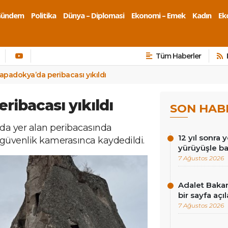
Gündem
Politika
Dünya – Diplomasi
Ekonomi – Emek
Kadın
Eko
Tüm Haberler
apadokya’da peribacası yıkıldı
ribacası yıkıldı
SON HAB
nda yer alan peribacasında
12 yıl sonra 
güvenlik kamerasınca kaydedildi.
yürüyüşle ba
7 Ağustos 2026
Adalet Baka
bir sayfa açı
7 Ağustos 2026