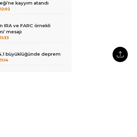
ği’ne kayyım atandı
12:02
dan IRA ve FARC örnekli
i’ mesajı
11:33
4,1 büyüklüğünde deprem
11:14