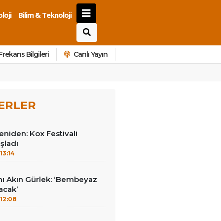
loji
Bilim & Teknoloji
Frekans Bilgileri
Canlı Yayın
ERLER
yeniden: Kox Festivali
şladı
13:14
nı Akın Gürlek: ‘Bembeyaz
lacak’
12:08