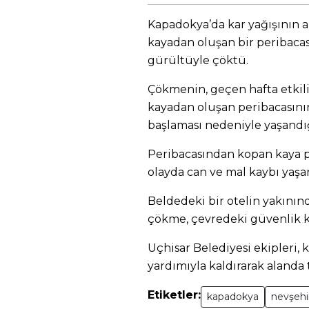
Kapadokya’da kar yağışının 
kayadan oluşan bir peribacas
gürültüyle çöktü.
Çökmenin, geçen hafta etkili
kayadan oluşan peribacasını
başlaması nedeniyle yaşandığı
Peribacasından kopan kaya p
olayda can ve mal kaybı yaş
Beldedeki bir otelin yakının
çökme, çevredeki güvenlik k
Uçhisar Belediyesi ekipleri, 
yardımıyla kaldırarak alanda 
Etiketler:
kapadokya
nevşehi