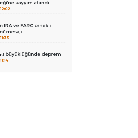
ği’ne kayyım atandı
12:02
dan IRA ve FARC örnekli
i’ mesajı
11:33
4,1 büyüklüğünde deprem
11:14