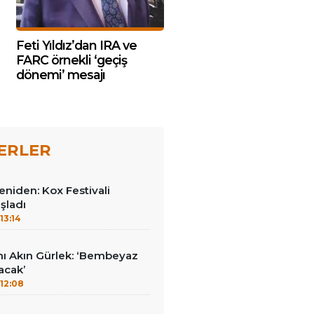
Feti Yıldız’dan IRA ve
FARC örnekli ‘geçiş
dönemi’ mesajı
ERLER
yeniden: Kox Festivali
şladı
13:14
nı Akın Gürlek: ‘Bembeyaz
lacak’
12:08