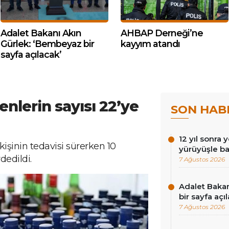
Adalet Bakanı Akın
AHBAP Derneği’ne
Gürlek: ‘Bembeyaz bir
kayyım atandı
sayfa açılacak’
enlerin sayısı 22’ye
SON HAB
12 yıl sonra 
kişinin tedavisi sürerken 10
yürüyüşle ba
dedildi.
7 Ağustos 2026
Adalet Baka
bir sayfa açı
7 Ağustos 2026