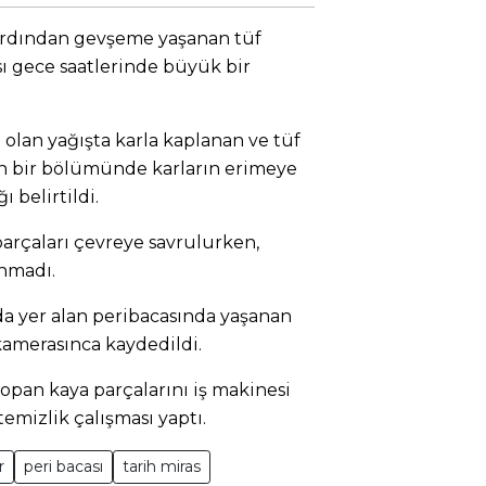
ardından gevşeme yaşanan tüf
ı gece saatlerinde büyük bir
 olan yağışta karla kaplanan ve tüf
n bir bölümünde karların erimeye
 belirtildi.
arçaları çevreye savrulurken,
anmadı.
da yer alan peribacasında yaşanan
amerasınca kaydedildi.
kopan kaya parçalarını iş makinesi
temizlik çalışması yaptı.
r
peri bacası
tarih miras