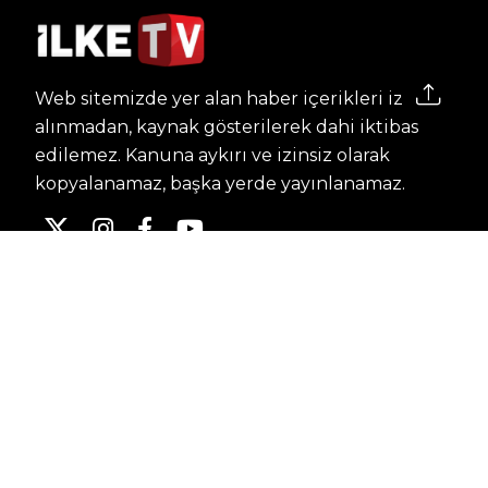
Web sitemizde yer alan haber içerikleri izin
alınmadan, kaynak gösterilerek dahi iktibas
edilemez. Kanuna aykırı ve izinsiz olarak
kopyalanamaz, başka yerde yayınlanamaz.
HABERLER
Dünya – Diplomasi
Kültür Sanat
Ekonomi – Emek
Bilim & Teknoloji