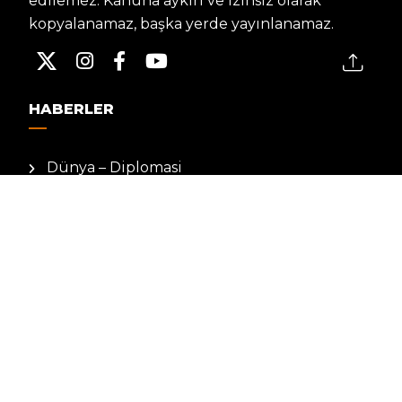
edilemez. Kanuna aykırı ve izinsiz olarak
kopyalanamaz, başka yerde yayınlanamaz.
HABERLER
Dünya – Diplomasi
Kültür Sanat
Ekonomi – Emek
Bilim & Teknoloji
Spor
KVKK BILGILENDIRMESI