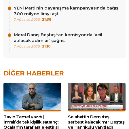
YENİ Parti’nin dayanışma kampanyasında bağış
300 milyon lirayı aştı
7 Ağustos 2026
21:38
Meral Danış Beştaş’tan komisyonda ‘acil
atılacak adımlar’ çağrısı
7 Ağustos 2026
21:10
DIĞER HABERLER
Tayip Temel yazdı |
Selahattin Demirtaş
İmralı’da tek kişilik satranç:
serbest kalacak mı? Beştaş
Öcalan’ın taraflara eleştirisi
ve Tanrıkulu yanıtladı