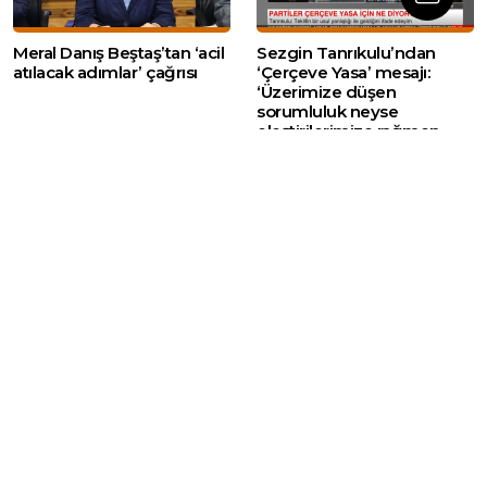
Meral Danış Beştaş’tan ‘acil
Sezgin Tanrıkulu’ndan
atılacak adımlar’ çağrısı
‘Çerçeve Yasa’ mesajı:
‘Üzerimize düşen
sorumluluk neyse
eleştirilerimize rağmen
yapacağız’
Web sitemizde yer alan haber içerikleri izin
alınmadan, kaynak gösterilerek dahi iktibas
edilemez. Kanuna aykırı ve izinsiz olarak
kopyalanamaz, başka yerde yayınlanamaz.