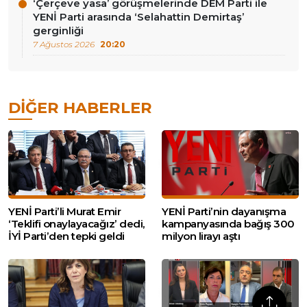
‘Çerçeve yasa’ görüşmelerinde DEM Parti ile
YENİ Parti arasında ‘Selahattin Demirtaş’
gerginliği
7 Ağustos 2026
20:20
DIĞER HABERLER
YENİ Parti’li Murat Emir
YENİ Parti’nin dayanışma
‘Teklifi onaylayacağız’ dedi,
kampanyasında bağış 300
İYİ Parti’den tepki geldi
milyon lirayı aştı