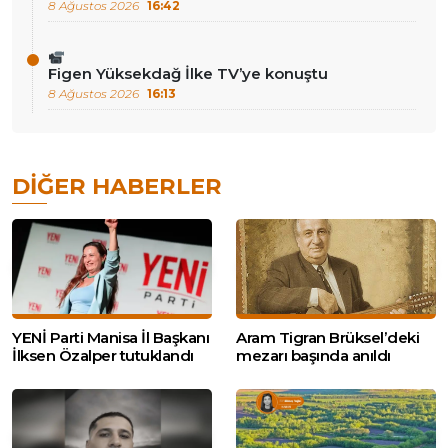
8 Ağustos 2026
16:42
Figen Yüksekdağ İlke TV’ye konuştu
8 Ağustos 2026
16:13
DIĞER HABERLER
YENİ Parti Manisa İl Başkanı
Aram Tigran Brüksel’deki
İlksen Özalper tutuklandı
mezarı başında anıldı