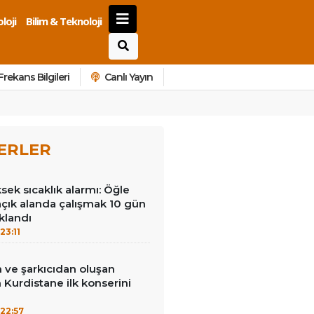
loji
Bilim & Teknoloji
Frekans Bilgileri
Canlı Yayın
ERLER
ek sıcaklık alarmı: Öğle
açık alanda çalışmak 10 gün
klandı
23:11
 ve şarkıcıdan oluşan
Kurdistane ilk konserini
22:57