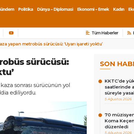
Gündem
Politika
Dünya – Diplomasi
Ekonomi – Emek
Kadın
Eko
Tüm Haberler
aza yapan metrobüs sürücüsü: ‘Uyarı işareti yoktu’
robüs sürücüsü:
SON HAB
ktu’
KKTC’de yüks
kaza sonrası sürücünün yol
saatlerinde 
dia ediliyordu.
süreyle yasa
5 Ağustos 2026
70 müzisyen
Koma Keçen 
düzenledi
5 Ağustos 2026