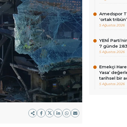
Amedspor Tar
‘ortak tribün
5 Ağustos 2026
YENİ Parti’
7 günde 283 
5 Ağustos 2026
Emekçi Harek
Yasa’ değerle
tarihsel bir 
5 Ağustos 2026