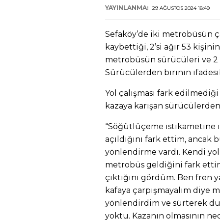
YAYINLANMA:
29 AĞUSTOS 2024 18:49
Sefaköy’de iki metrobüsün ça
kaybettiği, 2’si ağır 53 kişinin
metrobüsün sürücüleri ve 2 d
Sürücülerden birinin ifadesib
Yol çalışması fark edilmediği
kazaya karışan sürücülerden 
“Söğütlüçeme istikametine i
açıldığını fark ettim, ancak b
yönlendirme vardı. Kendi yo
metrobüs geldiğini fark ett
çıktığını gördüm. Ben fren y
kafaya çarpışmayalım diye m
yönlendirdim ve sürterek dur
yoktu. Kazanın olmasının ne