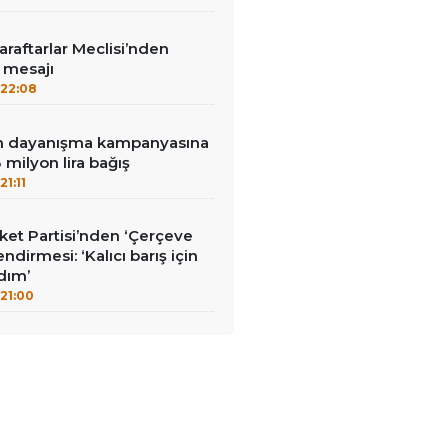
aftarlar Meclisi’nden
’ mesajı
22:08
nin dayanışma kampanyasına
milyon lira bağış
21:11
et Partisi’nden ‘Çerçeve
ndirmesi: ‘Kalıcı barış için
adım’
21:00