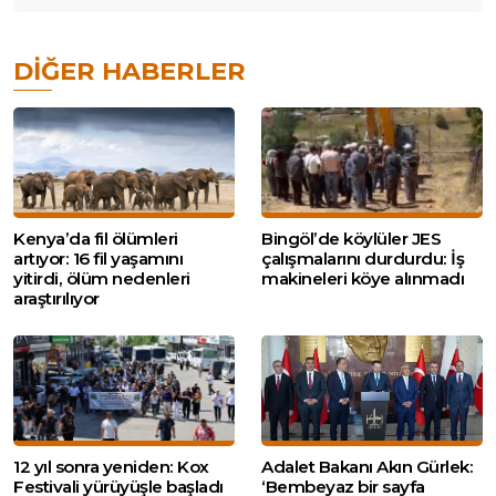
DIĞER HABERLER
Kenya’da fil ölümleri
Bingöl’de köylüler JES
artıyor: 16 fil yaşamını
çalışmalarını durdurdu: İş
yitirdi, ölüm nedenleri
makineleri köye alınmadı
araştırılıyor
12 yıl sonra yeniden: Kox
Adalet Bakanı Akın Gürlek:
Festivali yürüyüşle başladı
‘Bembeyaz bir sayfa