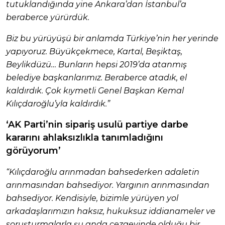
tutuklandığında yine Ankara’dan İstanbul’a
beraberce yürürdük.
Biz bu yürüyüşü bir anlamda Türkiye’nin her yerinde
yapıyoruz. Büyükçekmece, Kartal, Beşiktaş,
Beylikdüzü… Bunların hepsi 2019’da atanmış
belediye başkanlarımız. Beraberce atadık, el
kaldırdık. Çok kıymetli Genel Başkan Kemal
Kılıçdaroğlu’yla kaldırdık.”
‘AK Parti’nin sipariş usulü partiye darbe
kararını ahlaksızlıkla tanımladığını
görüyorum’
“Kılıçdaroğlu arınmadan bahsederken adaletin
arınmasından bahsediyor. Yargının arınmasından
bahsediyor. Kendisiyle, bizimle yürüyen yol
arkadaşlarımızın haksız, hukuksuz iddianameler ve
soruşturmalarla şu anda cezaevinde olduğu bir