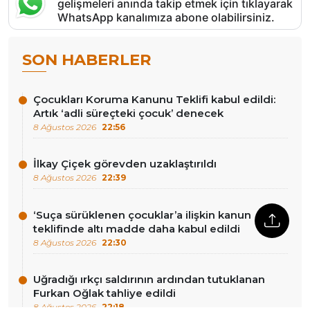
gelişmeleri anında takip etmek için tıklayarak
WhatsApp kanalımıza abone olabilirsiniz.
SON HABERLER
Çocukları Koruma Kanunu Teklifi kabul edildi:
Artık ‘adli süreçteki çocuk’ denecek
8 Ağustos 2026
22:56
İlkay Çiçek görevden uzaklaştırıldı
8 Ağustos 2026
22:39
‘Suça sürüklenen çocuklar’a ilişkin kanun
teklifinde altı madde daha kabul edildi
8 Ağustos 2026
22:30
Uğradığı ırkçı saldırının ardından tutuklanan
Furkan Oğlak tahliye edildi
8 Ağustos 2026
22:18