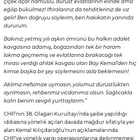
çiçek açar namuslu, dürüst evlatlarının elinde ama
eğilip bükülmez! İftiralarınız da tehditleriniz de vız
gelir! Ben doğruyu söylerim, ben hakikatin yanında
dururum.
Bakınız; yetmiş yılı aşkın ömrünü bu halkın adalet
kavgasına adamış, boğazından tek bir haram
lokma geçmemiş ve evlatlarına bırakacağı tek
mirası verdiği ahlak kavgası olan Bay Kemal’den hiç
kimse başka bir şey söylemesini asla beklemesin!
Aklımız nefsimize uymasın, yolumuz dürüstlükten
ayrılmasın, rehberimiz vicdanımız olsun. Sağlıcakla
kalın benim sevgili yurttaşlarım.”
CHP’nin 38. Olağan Kurultayı’nda şaibe yapıldığı
iddiasına yönelik açılan davada mağdur sıfatıyla yer
alan Kemal Kılıçdaroğlu’nun açıklamalarında
CHP’ye yönelik yargı operasyonlarına değinmemesi