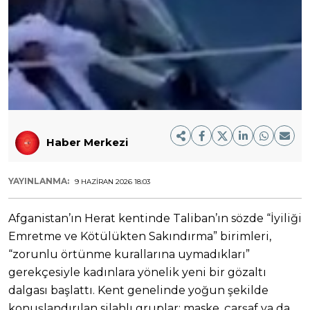
Haber Merkezi
YAYINLANMA:
9 HAZIRAN 2026 18:03
Afganistan’ın Herat kentinde Taliban’ın sözde “İyiliği
Emretme ve Kötülükten Sakındırma” birimleri,
“zorunlu örtünme kurallarına uymadıkları”
gerekçesiyle kadınlara yönelik yeni bir gözaltı
dalgası başlattı. Kent genelinde yoğun şekilde
konuşlandırılan silahlı gruplar; maske, çarşaf ya da