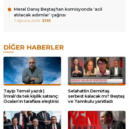
Meral Danış Beştaş’tan komisyonda ‘acil
atılacak adımlar’ çağrısı
7 Ağustos 2026
21:10
DIĞER HABERLER
Tayip Temel yazdı |
Selahattin Demirtaş
İmralı’da tek kişilik satranç:
serbest kalacak mı? Beştaş
Öcalan’ın taraflara eleştirisi
ve Tanrıkulu yanıtladı