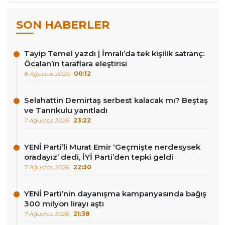
SON HABERLER
Tayip Temel yazdı | İmralı’da tek kişilik satranç:
Öcalan’ın taraflara eleştirisi
8 Ağustos 2026
00:12
Selahattin Demirtaş serbest kalacak mı? Beştaş
ve Tanrıkulu yanıtladı
7 Ağustos 2026
23:22
YENİ Parti’li Murat Emir ‘Geçmişte nerdesysek
oradayız’ dedi, İYİ Parti’den tepki geldi
7 Ağustos 2026
22:30
YENİ Parti’nin dayanışma kampanyasında bağış
300 milyon lirayı aştı
7 Ağustos 2026
21:38