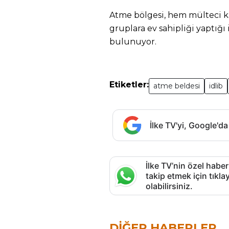
Atme bölgesi, hem mülteci ka
gruplara ev sahipliği yaptığı
bulunuyor.
Etiketler:
atme beldesi
idlib
İlke TV'yi, Google'da
İlke TV’nin özel haber
takip etmek için tık
olabilirsiniz.
DIĞER HABERLER