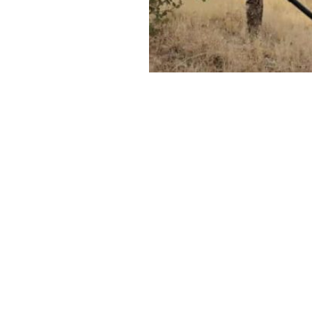
Haber Merkezi
YAYINLANMA:
20 AĞUSTOS 2025 15:08
Irak Sivil Savunma Müdürlüğü,
genelinde 3 binden fazla ya
Müdürlüğün verilerine göre (