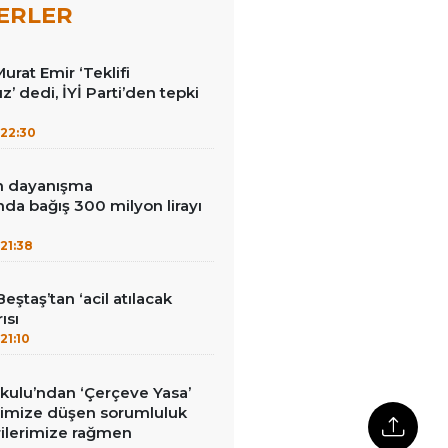
ERLER
Murat Emir ‘Teklifi
’ dedi, İYİ Parti’den tepki
22:30
in dayanışma
a bağış 300 milyon lirayı
21:38
eştaş’tan ‘acil atılacak
ısı
21:10
kulu’ndan ‘Çerçeve Yasa’
erimize düşen sorumluluk
rilerimize rağmen