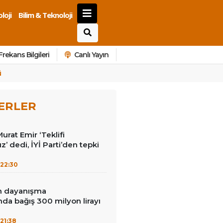
loji
Bilim & Teknoloji
Frekans Bilgileri
Canlı Yayın
ü
ERLER
Murat Emir ‘Teklifi
’ dedi, İYİ Parti’den tepki
22:30
in dayanışma
a bağış 300 milyon lirayı
21:38