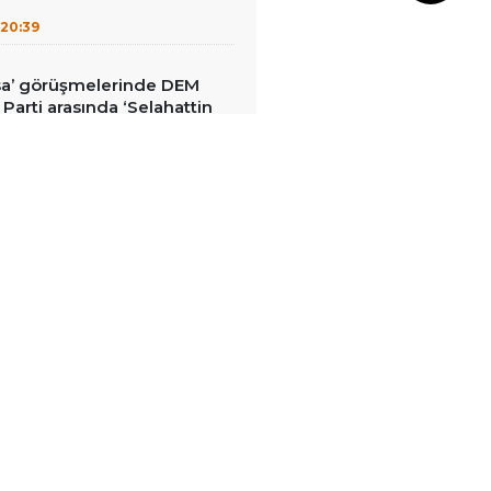
20:39
sa’ görüşmelerinde DEM
İ Parti arasında ‘Selahattin
rginliği
20:20