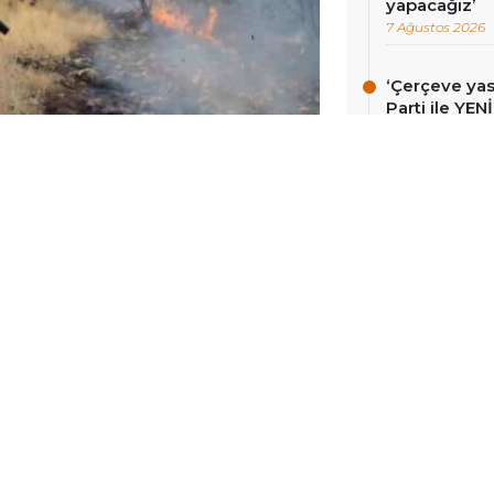
yapacağız’
7 Ağustos 2026
‘Çerçeve ya
Parti ile YEN
Demirtaş’ ge
7 Ağustos 2026
 bu yılın ilk altı ayında ülke
ngın vakasının yaşandığını duyurdu.
Irak Kürdistan Bölgesi hariç),