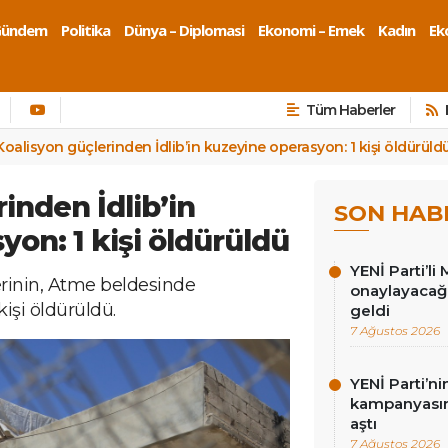
Gündem
Politika
Dünya – Diplomasi
Ekonomi – Emek
Kadın
Eko
Tüm Haberler
Koalisyon güçlerinden İdlib’in kuzeyine operasyon: 1 kişi öldürüld
inden İdlib’in
SON HAB
on: 1 kişi öldürüldü
YENİ Parti’li 
erinin, Atme beldesinde
onaylayacağız
işi öldürüldü.
geldi
7 Ağustos 2026
YENİ Parti’n
kampanyasınd
aştı
7 Ağustos 2026