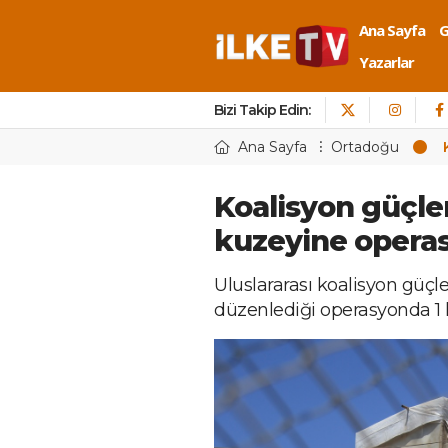
Ana Sayfa
Yazarlar
Bizi Takip Edin:
Ana Sayfa
Ortadoğu
Koalisyon güçler
kuzeyine operasy
Uluslararası koalisyon güçl
düzenlediği operasyonda 1 k