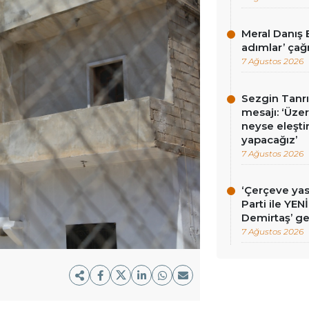
Meral Danış B
adımlar’ çağr
7 Ağustos 2026
Sezgin Tanrı
mesajı: ‘Üz
neyse eleşti
yapacağız’
7 Ağustos 2026
‘Çerçeve ya
Parti ile YEN
Demirtaş’ ge
7 Ağustos 2026