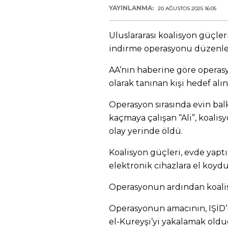
YAYINLANMA:
20 AĞUSTOS 2025 16:05
Uluslararası koalisyon güçler
indirme operasyonu düzenle
AA’nın haberine göre operasyo
olarak tanınan kişi hedef alın
Operasyon sırasında evin ba
kaçmaya çalışan “Ali”, koali
olay yerinde öldü.
Koalisyon güçleri, evde yaptı
elektronik cihazlara el koydu
Operasyonun ardından koalis
Operasyonun amacının, IŞİD’
el-Kureyşi’yi yakalamak olduğ