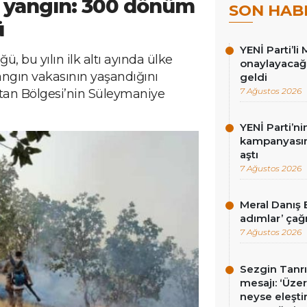
 yangın: 300 dönüm
SON HAB
ü
YENİ Parti’li 
, bu yılın ilk altı ayında ülke
onaylayacağız
angın vakasının yaşandığını
geldi
7 Ağustos 2026
istan Bölgesi’nin Süleymaniye
YENİ Parti’n
kampanyasınd
aştı
7 Ağustos 2026
Meral Danış B
adımlar’ çağr
7 Ağustos 2026
Sezgin Tanrı
mesajı: ‘Üz
neyse eleşti