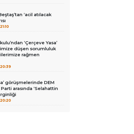
eştaş’tan ‘acil atılacak
ısı
21:10
kulu’ndan ‘Çerçeve Yasa’
erimize düşen sorumluluk
rilerimize rağmen
20:39
sa’ görüşmelerinde DEM
İ Parti arasında ‘Selahattin
rginliği
20:20