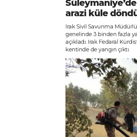
Süleymaniye’de
arazi küle dönd
Irak Sivil Savunma Müdürlüğü
genelinde 3 binden fazla y
açıkladı. Irak Fedaral Kürd
kentinde de yangın çıktı.