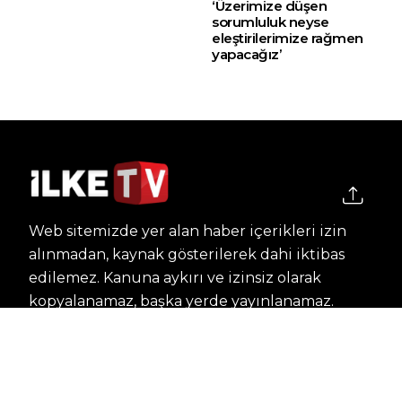
‘Üzerimize düşen
sorumluluk neyse
eleştirilerimize rağmen
yapacağız’
Web sitemizde yer alan haber içerikleri izin
alınmadan, kaynak gösterilerek dahi iktibas
edilemez. Kanuna aykırı ve izinsiz olarak
kopyalanamaz, başka yerde yayınlanamaz.
HABERLER