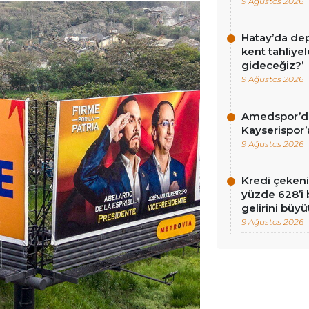
9 Ağustos 2026
Hatay’da de
kent tahliyel
gideceğiz?’
9 Ağustos 2026
Amedspor’da 
Kayserispor’
9 Ağustos 2026
Kredi çekenin
yüzde 628’i 
gelirini büyü
9 Ağustos 2026