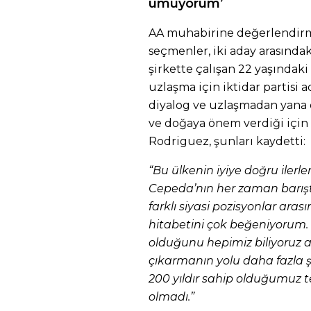
umuyorum’
AA muhabirine değerlendir
seçmenler, iki aday arasında
şirkette çalışan 22 yaşındak
uzlaşma için iktidar partisi 
diyalog ve uzlaşmadan yana 
ve doğaya önem verdiği için 
Rodriguez, şunları kaydetti:
“Bu ülkenin iyiye doğru ile
Cepeda’nın her zaman barışt
farklı siyasi pozisyonlar ar
hitabetini çok beğeniyorum.
olduğunu hepimiz biliyoruz 
çıkarmanın yolu daha fazla 
200 yıldır sahip olduğumuz t
olmadı.”