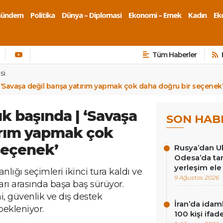
Gündem
Politika
Dünya – Diplomasi
Ekonomi – Emek
Kadın
Eko
Tüm Haberler
si
‘Savaşa değil barışa yatırım yapmak çok daha doğru bir seçenek’
k başında | ‘Savaşa
SON HAB
tırım yapmak çok
seçenek’
Rusya’dan Ukr
Odesa’da tar
yerleşim ele 
ğı seçimleri ikinci tura kaldı ve
9 Ağustos 2026
ları arasında başa baş sürüyor.
 güvenlik ve dış destek
İran’da idam
bekleniyor.
100 kişi ifad