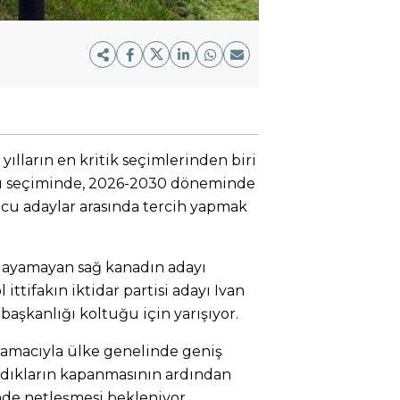
ılların en kritik seçimlerinden biri
ı seçiminde, 2026-2030 döneminde
lcu adaylar arasında tercih yapmak
ğlayamayan sağ kanadın adayı
l ittifakın iktidar partisi adayı Ivan
aşkanlığı koltuğu için yarışıyor.
amacıyla ülke genelinde geniş
ndıkların kapanmasının ardından
nde netleşmesi bekleniyor.