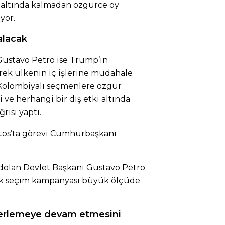
kı altında kalmadan özgürce oy
yor.
alacak
stavo Petro ise Trump’ın
rek ülkenin iç işlerine müdahale
 Kolombiyalı seçmenlere özgür
i ve herhangi bir dış etki altında
rısı yaptı.
tos’ta görevi Cumhurbaşkanı
 dolan Devlet Başkanı Gustavo Petro
ak seçim kampanyası büyük ölçüde
ilerlemeye devam etmesini