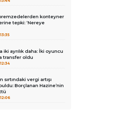
13:44
premzedelerden konteyner
erine tepki: ‘Nereye
13:35
iki ayrılık daha: İki oyuncu
a transfer oldu
12:34
 sırtındaki vergi artışı
buldu: Borçlanan Hazine’nin
ttü
12:06