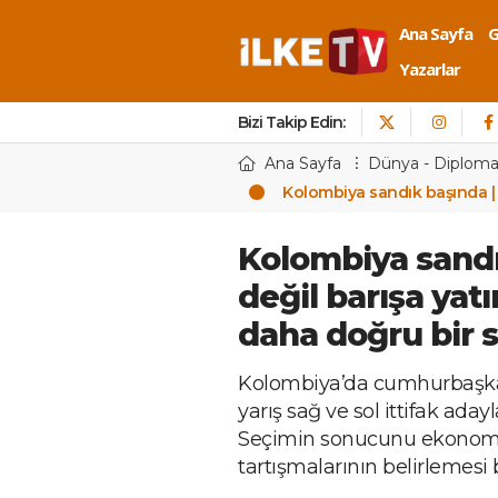
Ana Sayfa
Yazarlar
Bizi Takip Edin:
Ana Sayfa
Dünya - Diploma
Kolombiya sandık başında | 
Kolombiya sandı
değil barışa ya
daha doğru bir 
Kolombiya’da cumhurbaşkanlı
yarış sağ ve sol ittifak aday
Seçimin sonucunu ekonomi,
tartışmalarının belirlemesi 