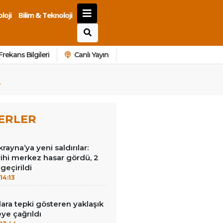
loji
Bilim & Teknoloji
Frekans Bilgileri
Canlı Yayın
ERLER
ayna’ya yeni saldırılar:
ihi merkez hasar gördü, 2
geçirildi
14:13
lara tepki gösteren yaklaşık
eye çağrıldı