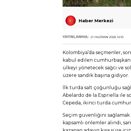
Haber Merkezi
YAYINLANMA:
21 HAZIRAN 2026 14:10
Kolombiya’da seçmenler, son y
kabul edilen cumhurbaşkan
ülkeyi yönetecek sağcı ve so
üzere sandık başına gidiyor.
İlk turda salt çoğunluğu sa
Abelardo de la Espriella ile so
Cepeda, ikinci turda cumhurb
Seçim güvenliğini sağlamak 
kapsamlı önlemler alındı, sa
kazanan adayın kısa süre içi