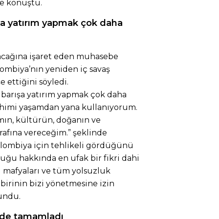
ye konuştu.
şa yatırım yapmak çok daha
acağına işaret eden muhasebe
mbiya’nın yeniden iç savaş
 ettiğini söyledi.
 barışa yatırım yapmak çok daha
ihimi yaşamdan yana kullanıyorum.
ın, kültürün, doğanın ve
rafına vereceğim.” şeklinde
Kolombiya için tehlikeli gördüğünü
uğu hakkında en ufak bir fikri dahi
i mafyaları ve tüm yolsuzluk
birinin bizi yönetmesine izin
undu.
önde tamamladı