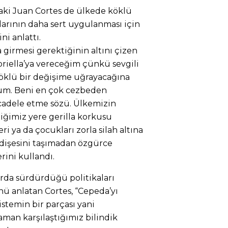
daki Juan Cortes de ülkede köklü
larının daha sert uygulanması için
ni anlattı.
 girmesi gerektiğinin altını çizen
riella’ya vereceğim çünkü sevgili
klü bir değişime uğrayacağına
rum. Beni en çok cezbeden
ücadele etme sözü. Ülkemizin
diğimiz yere gerilla korkusu
ri ya da çocukları zorla silah altına
dişesini taşımadan özgürce
rini kullandı.
ırda sürdürdüğü politikaları
 anlatan Cortes, “Cepeda’yı
stemin bir parçası yani
aman karşılaştığımız bilindik