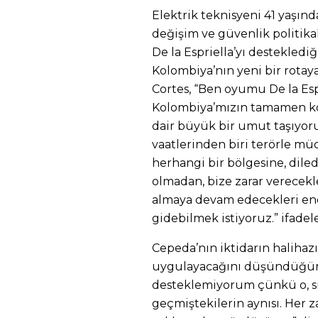
Elektrik teknisyeni 41 yaşın
değişim ve güvenlik politika
De la Espriella’yı desteklediği
Kolombiya’nın yeni bir rotaya
Cortes, “Ben oyumu De la Esp
Kolombiya’mızın tamamen kö
dair büyük bir umut taşıyo
vaatlerinden biri terörle m
herhangi bir bölgesine, dile
olmadan, bize zarar verecekle
almaya devam edecekleri en
gidebilmek istiyoruz.” ifadele
Cepeda’nın iktidarın halihaz
uygulayacağını düşündüğünü
desteklemiyorum çünkü o, si
geçmiştekilerin aynısı. Her z