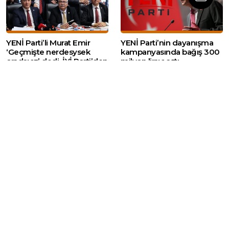
YENİ Parti’li Murat Emir
YENİ Parti’nin dayanışma
‘Geçmişte nerdesysek
kampanyasında bağış 300
oradayız’ dedi, İYİ Parti’den
milyon lirayı aştı
tepki geldi
Web sitemizde yer alan haber içerikleri izin
alınmadan, kaynak gösterilerek dahi iktibas
edilemez. Kanuna aykırı ve izinsiz olarak
kopyalanamaz, başka yerde yayınlanamaz.