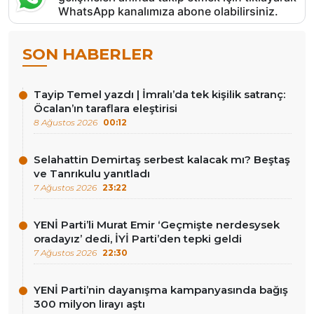
WhatsApp kanalımıza abone olabilirsiniz.
SON HABERLER
Tayip Temel yazdı | İmralı’da tek kişilik satranç:
Öcalan’ın taraflara eleştirisi
8 Ağustos 2026
00:12
Selahattin Demirtaş serbest kalacak mı? Beştaş
ve Tanrıkulu yanıtladı
7 Ağustos 2026
23:22
YENİ Parti’li Murat Emir ‘Geçmişte nerdesysek
oradayız’ dedi, İYİ Parti’den tepki geldi
7 Ağustos 2026
22:30
YENİ Parti’nin dayanışma kampanyasında bağış
300 milyon lirayı aştı