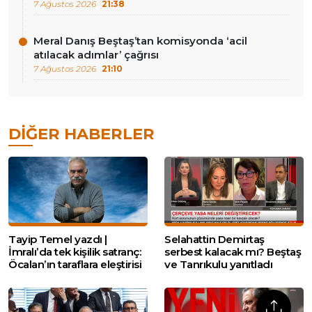
7 Ağustos 2026
21:38
Meral Danış Beştaş’tan komisyonda ‘acil
atılacak adımlar’ çağrısı
7 Ağustos 2026
21:10
DIĞER HABERLER
Tayip Temel yazdı |
Selahattin Demirtaş
İmralı’da tek kişilik satranç:
serbest kalacak mı? Beştaş
Öcalan’ın taraflara eleştirisi
ve Tanrıkulu yanıtladı