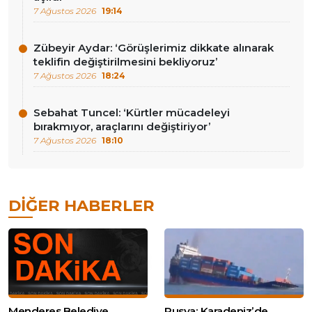
7 Ağustos 2026
19:14
Zübeyir Aydar: ‘Görüşlerimiz dikkate alınarak
teklifin değiştirilmesini bekliyoruz’
7 Ağustos 2026
18:24
Sebahat Tuncel: ‘Kürtler mücadeleyi
bırakmıyor, araçlarını değiştiriyor’
7 Ağustos 2026
18:10
DIĞER HABERLER
Menderes Belediye
Rusya: Karadeniz’de,