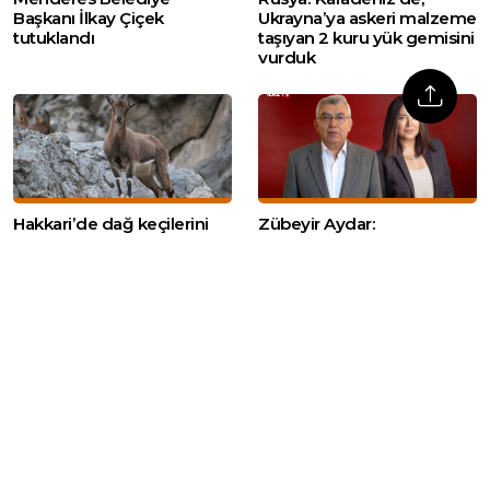
Başkanı İlkay Çiçek
Ukrayna’ya askeri malzeme
tutuklandı
taşıyan 2 kuru yük gemisini
vurduk
Hakkari’de dağ keçilerini
Zübeyir Aydar:
öldürmek için ihale açıldı
‘Görüşlerimiz dikkate
alınarak teklifin
değiştirilmesini bekliyoruz’