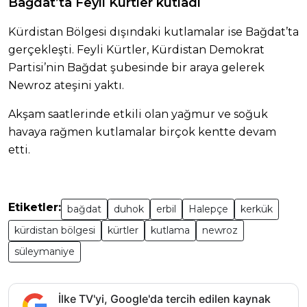
Bağdat’ta Feyli Kürtler kutladı
Kürdistan Bölgesi dışındaki kutlamalar ise Bağdat’ta
gerçekleşti. Feyli Kürtler, Kürdistan Demokrat
Partisi’nin Bağdat şubesinde bir araya gelerek
Newroz ateşini yaktı.
Akşam saatlerinde etkili olan yağmur ve soğuk
havaya rağmen kutlamalar birçok kentte devam
etti.
Etiketler:
bağdat
duhok
erbil
Halepçe
kerkük
kürdistan bölgesi
kürtler
kutlama
newroz
süleymaniye
İlke TV'yi, Google'da tercih edilen kaynak