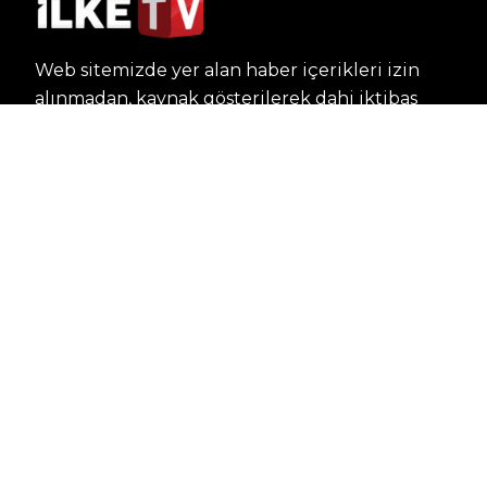
Web sitemizde yer alan haber içerikleri izin
alınmadan, kaynak gösterilerek dahi iktibas
edilemez. Kanuna aykırı ve izinsiz olarak
kopyalanamaz, başka yerde yayınlanamaz.
HABERLER
Dünya – Diplomasi
Kültür Sanat
Ekonomi – Emek
Bilim & Teknoloji