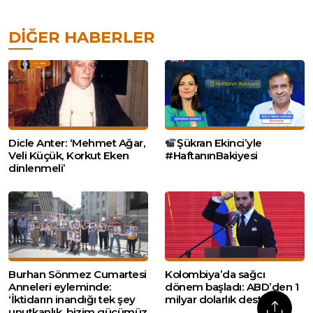
DIĞER HABERLER
Dicle Anter: ‘Mehmet Ağar,
Şükran Ekinci’yle
Veli Küçük, Korkut Eken
#HaftanınBakiyesi
dinlenmeli’
Burhan Sönmez Cumartesi
Kolombiya’da sağcı
Anneleri eyleminde:
dönem başladı: ABD’den 1
‘İktidarın inandığı tek şey
milyar dolarlık destek
unutkanlık, bizim gücümüz