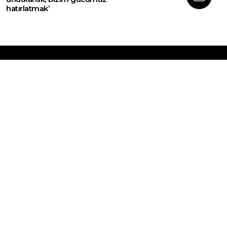
hatırlatmak’
Web sitemizde yer alan haber içerikleri izin
alınmadan, kaynak gösterilerek dahi iktibas
edilemez. Kanuna aykırı ve izinsiz olarak
kopyalanamaz, başka yerde yayınlanamaz.
HABERLER