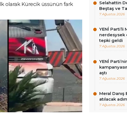
Selahattin D
ilk olarak Kürecik üssünün fark
Beştaş ve Ta
7 Ağustos 2026
YENİ Parti’l
nerdesysek o
tepki geldi
7 Ağustos 2026
YENİ Parti’n
kampanyasınd
aştı
7 Ağustos 2026
Meral Danış 
atılacak adım
7 Ağustos 2026