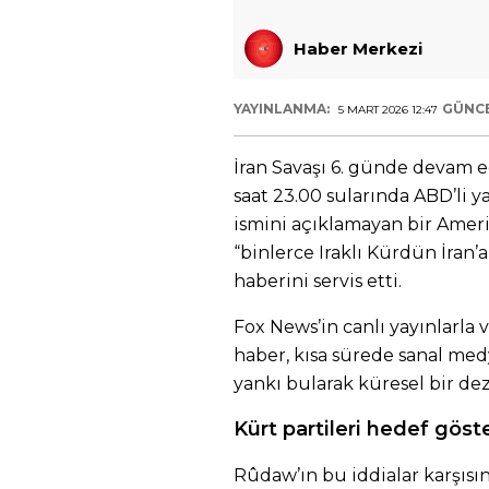
Haber Merkezi
YAYINLANMA:
GÜNC
5 MART 2026 12:47
İran Savaşı 6. günde devam e
saat 23.00 sularında ABD’li y
ismini açıklamayan bir Ameri
“binlerce Iraklı Kürdün İran’a
haberini servis etti.
Fox News’in canlı yayınlarla
haber, kısa sürede sanal med
yankı bularak küresel bir d
Kürt partileri hedef göste
Rûdaw’ın bu iddialar karşıs