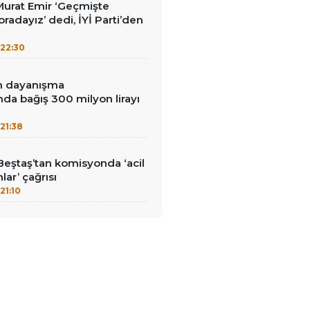
i Murat Emir ‘Geçmişte
radayız’ dedi, İYİ Parti’den
22:30
in dayanışma
a bağış 300 milyon lirayı
21:38
Beştaş’tan komisyonda ‘acil
lar’ çağrısı
21:10