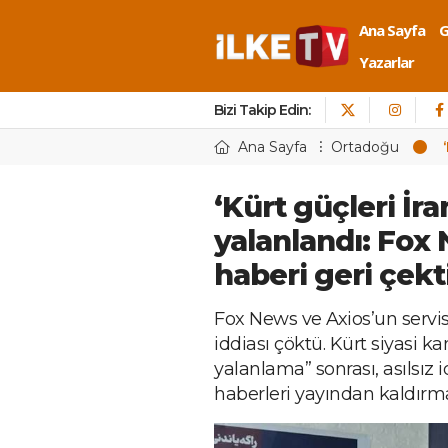
Ana Sayfa
Yazarlar
Bizi Takip Edin:
Ana Sayfa
Ortadoğu
‘Kürt güçleri İra
yalanlandı: Fox
haberi geri çekt
Fox News ve Axios’un servis e
iddiası çöktü. Kürt siyasi k
yalanlama” sonrası, asılsız 
haberleri yayından kaldırm