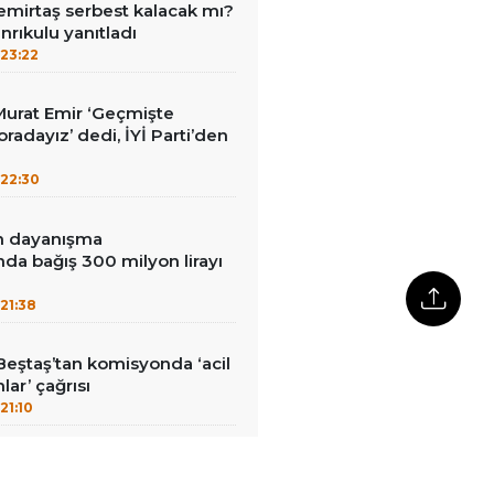
emirtaş serbest kalacak mı?
nrıkulu yanıtladı
23:22
i Murat Emir ‘Geçmişte
radayız’ dedi, İYİ Parti’den
22:30
in dayanışma
a bağış 300 milyon lirayı
21:38
Beştaş’tan komisyonda ‘acil
lar’ çağrısı
21:10