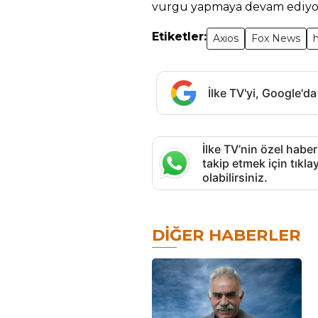
vurgu yapmaya devam ediyor
Etiketler:
Axios
Fox News
İlke TV'yi, Google'da
İlke TV’nin özel haber
takip etmek için tık
olabilirsiniz.
DIĞER HABERLER