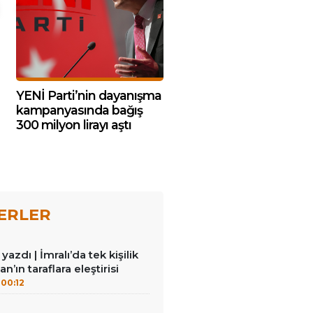
YENİ Parti’nin dayanışma
kampanyasında bağış
300 milyon lirayı aştı
ERLER
azdı | İmralı’da tek kişilik
n’ın taraflara eleştirisi
00:12