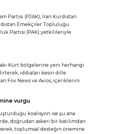
 Partisi (PJAK), İran Kürdistan
ürdistan Emekçiler Topluluğu
k Partisi (PAK) yetkilileriyle
n’daki Kürt bölgelerine yeni herhangi
rterek, iddiaları kesin dille
şan Fox News ve Axios, içeriklerini
mine vurgu
oluşturduğu koalisyon ise şu ana
erde, doğrudan askeri bir katılımdan
enerek, toplumsal desteğin önemine