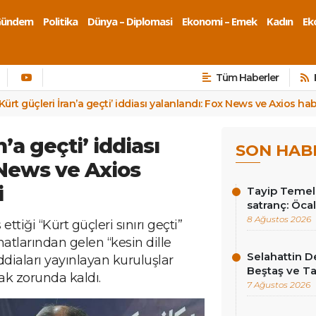
Gündem
Politika
Dünya – Diplomasi
Ekonomi – Emek
Kadın
Eko
Tüm Haberler
‘Kürt güçleri İran’a geçti’ iddiası yalanlandı: Fox News ve Axios hab
n’a geçti’ iddiası
SON HAB
 News ve Axios
i
Tayip Temel y
satranç: Öcala
8 Ağustos 2026
ttiği “Kürt güçleri sınırı geçti”
anatlarından gelen “kesin dille
Selahattin D
iddiaları yayınlayan kuruluşlar
Beştaş ve Ta
ak zorunda kaldı.
7 Ağustos 2026