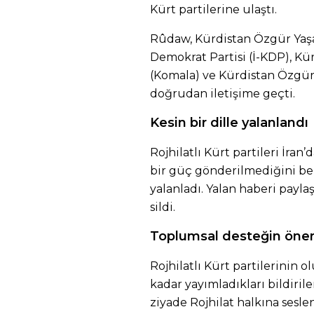
Kürt partilerine ulaştı.
Rûdaw, Kürdistan Özgür Yaşam
Demokrat Partisi (İ-KDP), K
(Komala) ve Kürdistan Özgürlü
doğrudan iletişime geçti.
Kesin bir dille yalanlandı
Rojhilatlı Kürt partileri İra
bir güç gönderilmediğini beli
yalanladı. Yalan haberi payla
sildi.
Toplumsal desteğin öne
Rojhilatlı Kürt partilerinin 
kadar yayımladıkları bildiril
ziyade Rojhilat halkına sesl