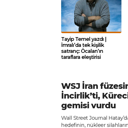
Tayip Temel yazdı |
İmralı’da tek kişilik
satranç: Öcalan’ın
taraflara eleştirisi
WSJ İran füzesin
İncirlik’ti, Küre
gemisi vurdu
Wall Street Journal Hatay’da
hedefinin, nükleer silahlar