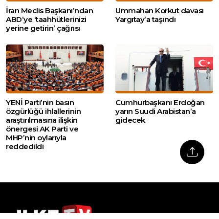
İran Meclis Başkanı’ndan
Ummahan Korkut davası
ABD’ye ‘taahhütlerinizi
Yargıtay’a taşındı
yerine getirin’ çağrısı
YENİ Parti’nin basın
Cumhurbaşkanı Erdoğan
özgürlüğü ihlallerinin
yarın Suudi Arabistan’a
araştırılmasına ilişkin
gidecek
önergesi AK Parti ve
MHP’nin oylarıyla
reddedildi