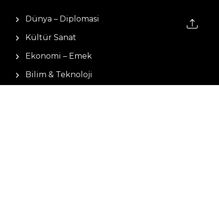
Dünya – Diplomasi
Kültür Sanat
Ekonomi – Emek
Bilim & Teknoloji
Spor
KVKK BILGILENDIRMESI
Kamera Aydınlatma Metni
Hizmet Şartları
Çerez Politikası
Müşteri Aydınlatma Metni