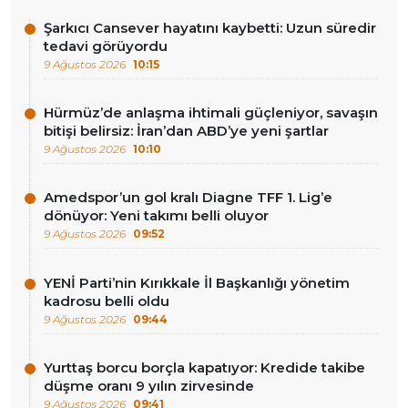
Şarkıcı Cansever hayatını kaybetti: Uzun süredir
tedavi görüyordu
9 Ağustos 2026
10:15
Hürmüz’de anlaşma ihtimali güçleniyor, savaşın
bitişi belirsiz: İran’dan ABD’ye yeni şartlar
9 Ağustos 2026
10:10
Amedspor’un gol kralı Diagne TFF 1. Lig’e
dönüyor: Yeni takımı belli oluyor
9 Ağustos 2026
09:52
YENİ Parti’nin Kırıkkale İl Başkanlığı yönetim
kadrosu belli oldu
9 Ağustos 2026
09:44
Yurttaş borcu borçla kapatıyor: Kredide takibe
düşme oranı 9 yılın zirvesinde
9 Ağustos 2026
09:41