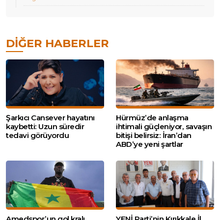
DIĞER HABERLER
Şarkıcı Cansever hayatını
Hürmüz’de anlaşma
kaybetti: Uzun süredir
ihtimali güçleniyor, savaşın
tedavi görüyordu
bitişi belirsiz: İran’dan
ABD’ye yeni şartlar
Amedspor’un gol kralı
YENİ Parti’nin Kırıkkale İl