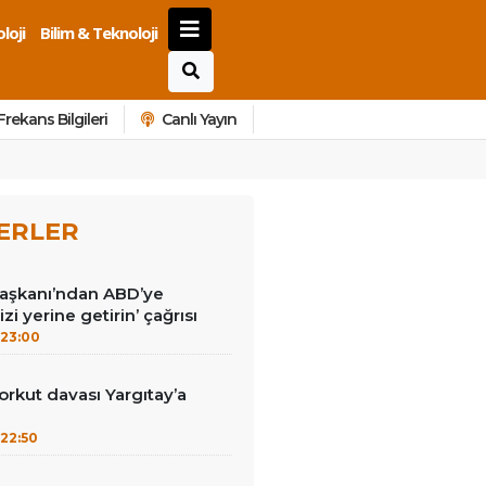
loji
Bilim & Teknoloji
Frekans Bilgileri
Canlı Yayın
ERLER
Başkanı’ndan ABD’ye
izi yerine getirin’ çağrısı
23:00
kut davası Yargıtay’a
22:50