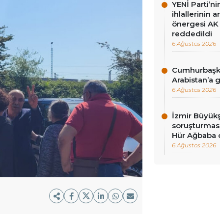
YENİ Parti’n
ihlallerinin a
önergesi AK 
reddedildi
6 Ağustos 2026
Cumhurbaşka
Arabistan’a 
6 Ağustos 2026
İzmir Büyükş
soruşturması
Hür Ağbaba 
6 Ağustos 2026