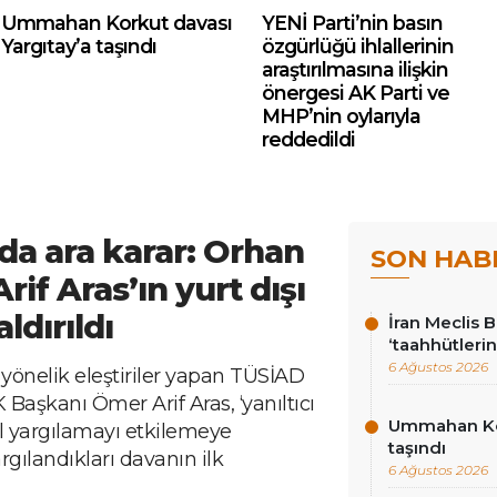
Ummahan Korkut davası
YENİ Parti’nin basın
Yargıtay’a taşındı
özgürlüğü ihlallerinin
araştırılmasına ilişkin
önergesi AK Parti ve
MHP’nin oylarıyla
reddedildi
a ara karar: Orhan
SON HAB
if Aras’ın yurt dışı
ldırıldı
İran Meclis 
‘taahhütlerin
6 Ağustos 2026
a yönelik eleştiriler yapan TÜSİAD
Başkanı Ömer Arif Aras, ‘yanıltıcı
Ummahan Kor
il yargılamayı etkilemeye
taşındı
rgılandıkları davanın ilk
6 Ağustos 2026