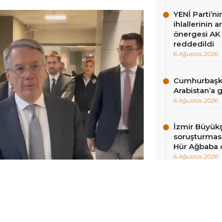
YENİ Parti’n
ihlallerinin a
önergesi AK 
reddedildi
6 Ağustos 2026
Cumhurbaşka
Arabistan’a 
6 Ağustos 2026
İzmir Büyükş
soruşturması
Hür Ağbaba 
6 Ağustos 2026