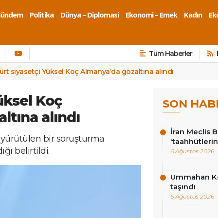
Gündem
Politika
Dünya – Diplomasi
Ekonomi – Emek
Kadın
Eko
Tüm Haberler
ürt siyasetçi Yüksel Koç Almanya’da gözaltına alındı
üksel Koç
SON HAB
ltına alındı
İran Meclis 
 yürütülen bir soruşturma
‘taahhütlerin
ı belirtildi.
6 Ağustos 2026
Ummahan Kor
taşındı
6 Ağustos 2026