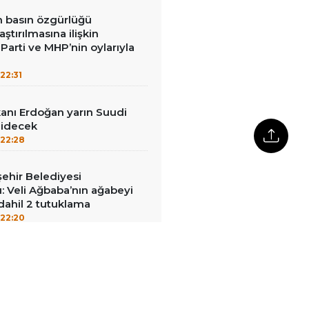
in basın özgürlüğü
raştırılmasına ilişkin
Parti ve MHP’nin oylarıyla
22:31
nı Erdoğan yarın Suudi
gidecek
22:28
ehir Belediyesi
: Veli Ağbaba’nın ağabeyi
dahil 2 tutuklama
22:20