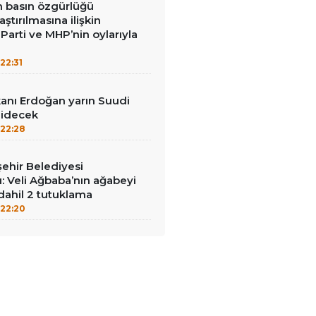
in basın özgürlüğü
raştırılmasına ilişkin
Parti ve MHP’nin oylarıyla
22:31
nı Erdoğan yarın Suudi
gidecek
22:28
ehir Belediyesi
: Veli Ağbaba’nın ağabeyi
dahil 2 tutuklama
22:20