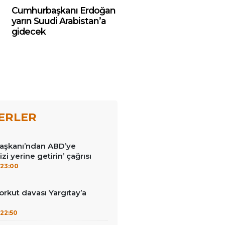
Cumhurbaşkanı Erdoğan
yarın Suudi Arabistan’a
gidecek
ERLER
Başkanı’ndan ABD’ye
izi yerine getirin’ çağrısı
23:00
kut davası Yargıtay’a
22:50