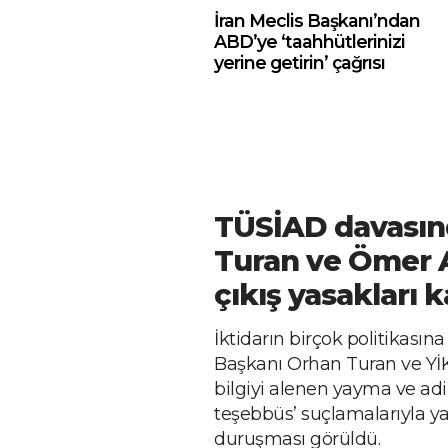
İran Meclis Başkanı’ndan
ABD’ye ‘taahhütlerinizi
yerine getirin’ çağrısı
TÜSİAD davasınd
Turan ve Ömer Ar
çıkış yasakları ka
İktidarın birçok politikasın
Başkanı Orhan Turan ve YİK 
bilgiyi alenen yayma ve ad
teşebbüs’ suçlamalarıyla ya
duruşması görüldü.