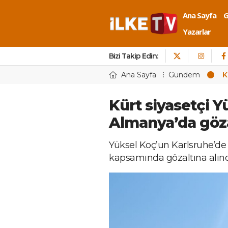
Ana Sayfa
Yazarlar
Bizi Takip Edin:
Ana Sayfa
Gündem
K
Kürt siyasetçi Y
Almanya’da göza
Yüksel Koç’un Karlsruhe’de
kapsamında gözaltına alındığ