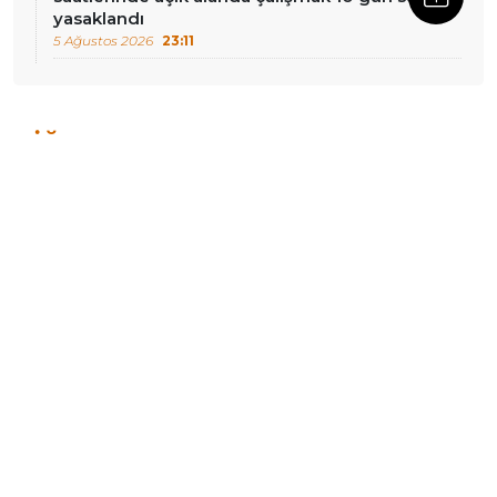
yasaklandı
5 Ağustos 2026
23:11
DIĞER HABERLER
Çiğdem Mater ve Mine
Son yedi ayda en az 231
Özerden’in yeni cezaevi
kadın erkekler tarafından
adresleri paylaşıldı
öldürüldü