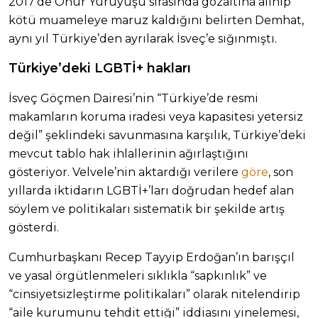
2017’de Onur Yürüyüşü sırasında gözaltına alınıp
kötü muameleye maruz kaldığını belirten Demhat,
aynı yıl Türkiye’den ayrılarak İsveç’e sığınmıştı.
Türkiye’deki LGBTİ+ hakları
İsveç Göçmen Dairesi’nin “Türkiye’de resmi
makamların koruma iradesi veya kapasitesi yetersiz
değil” şeklindeki savunmasına karşılık, Türkiye’deki
mevcut tablo hak ihlallerinin ağırlaştığını
gösteriyor. Velvele’nin aktardığı verilere
göre
, son
yıllarda iktidarın LGBTİ+’ları doğrudan hedef alan
söylem ve politikaları sistematik bir şekilde artış
gösterdi.
Cumhurbaşkanı Recep Tayyip Erdoğan’ın barışçıl
ve yasal örgütlenmeleri sıklıkla “sapkınlık” ve
“cinsiyetsizleştirme politikaları” olarak nitelendirip
“aile kurumunu tehdit ettiği” iddiasını yinelemesi,