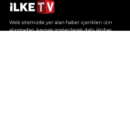
Web sitemizde yer alan haber içerikleri izin
alınmadan, kaynak gösterilerek dahi iktibas
edilemez. Kanuna aykırı ve izinsiz olarak
kopyalanamaz, başka yerde yayınlanamaz.
HABERLER
Dünya – Diplomasi
Kültür Sanat
Ekonomi – Emek
Bilim & Teknoloji