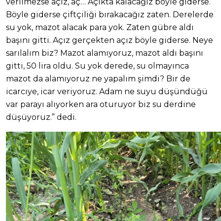
verilmezse açız, aç… Açıkta kalacağız böyle giderse.
Böyle giderse çiftçiliği bırakacağız zaten. Derelerde
su yok, mazot alacak para yok. Zaten gübre aldı
başını gitti. Açız gerçekten açız böyle giderse. Neye
sarılalım biz? Mazot alamıyoruz, mazot aldı başını
gitti, 50 lira oldu. Su yok derede, su olmayınca
mazot da alamıyoruz ne yapalım şimdi? Bir de
icarcıye, icar veriyoruz. Adam ne suyu düşündüğü
var parayı alıyorken ara oturuyor biz su derdine
düşüyoruz.” dedi.