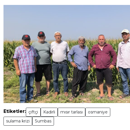
Etiketler:
çiftçi
Kadirli
mısır tarlası
osmaniye
sulama krizi
Sumbas