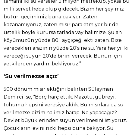
tamamı iki su verseler 3 milyon metreküp, yoksa bu
milli servet heba olup gidecek. Bizim her şeyimiz
bütün geçimimiz buna bakıyor. Zaten
kazanamıyoruz, zaten mısır para etmiyor bir de
üstelik böyle kurursa tarlada vay halimize. Şu an
köyümüzün yüzde 80’i ayçiçeği ekti zaten. Bize
verecekleri arazinin yüzde 20’sine su. Yani her yıl ki
vereceği suyun 20’de birini verecek. Bunun için
yetkilerden yardım bekliyoruz.”
‘Su verilmezse açız’
500 dönüm mısır ektiğini belirten Süleyman
Demirci ise, “Borç harç ettik. Mazotu, gübreyi,
tohumu hepsini veresiye aldık. Bu mısırlara da su
verilmezse bizim halimiz harap. Ne yapacağız?
Devlet büyüklerinden suyun verilmesini istiyoruz.
Çocukların, evini rızkı hepsi buna bakıyor. Su