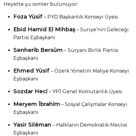
Heyette şu isimler bulunuyor:
Foza Yûsif
– PYD Başkanlık Konseyi Üyesi
Ebid Hamid El Mihbaş
– Suriye’nin Geleceği
Partisi Eşbaşkanı
Senherîb Bersûm
– Süryani Birlik Partisi
Eşbaşkanı
Ehmed Yûsif
– Özerk Yönetim Maliye Konseyi
Eşbaşkanı
Sozdar Hecî
– YPJ Genel Komutanlık Üyesi
Meryem Îbrahîm
– Sosyal Çalışmalar Konseyi
Eşbaşkanı
Yasir Silêman
– Halkların Demokratik Meclisi
Eşbaşkanı