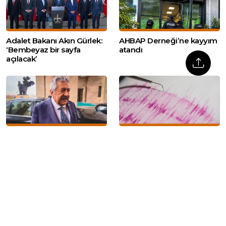
Adalet Bakanı Akın Gürlek:
AHBAP Derneği’ne kayyım
‘Bembeyaz bir sayfa
atandı
açılacak’
Feti Yıldız’dan IRA ve FARC
Akdeniz’de 4,1
örnekli ‘geçiş dönemi’
büyüklüğünde deprem
mesajı