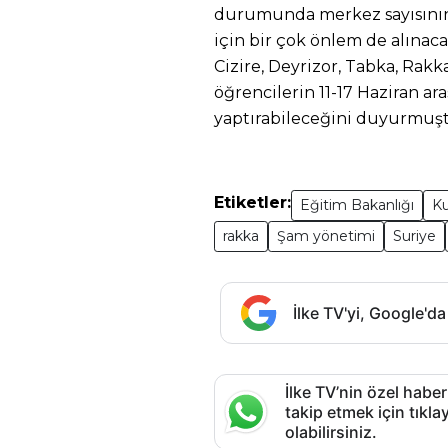
durumunda merkez sayısının ar
için bir çok önlem de alınac
Cizire, Deyrizor, Tabka, Rakk
öğrencilerin 11-17 Haziran ar
yaptırabileceğini duyurmuşt
Etiketler:
Eğitim Bakanlığı
Ku
rakka
Şam yönetimi
Suriye
İlke TV'yi, Google'da
İlke TV’nin özel haber
takip etmek için tık
olabilirsiniz.