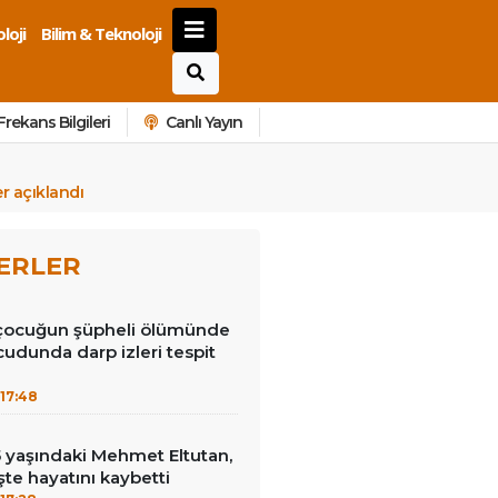
loji
Bilim & Teknoloji
Frekans Bilgileri
Canlı Yayın
er açıklandı
ERLER
 çocuğun şüpheli ölümünde
cudunda darp izleri tespit
17:48
15 yaşındaki Mehmet Eltutan,
 işte hayatını kaybetti