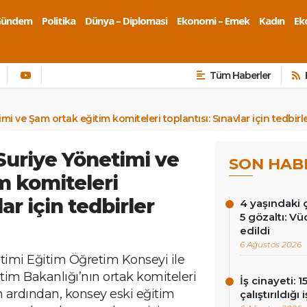
Gündem
Politika
Dünya – Diplomasi
Ekonomi – Emek
Kadın
Eko
Tüm Haberler
i ve Şam ortak eğitim komiteleri toplantısı: Sınavlar için tedbirl
uriye Yönetimi ve
SON HAB
m komiteleri
lar için tedbirler
4 yaşındaki
5 gözaltı: Vü
edildi
6 Ağustos 2026
imi Eğitim Öğretim Konseyi ile
im Bakanlığı’nın ortak komiteleri
İş cinayeti: 
n ardından, konsey eski eğitim
çalıştırıldığı