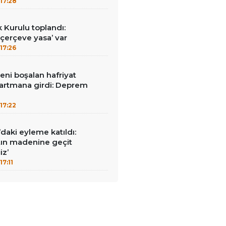
17:28
k Kurulu toplandı:
erçeve yasa’ var
17:26
reni boşalan hafriyat
rtmana girdi: Deprem
17:22
ı’daki eyleme katıldı:
ltın madenine geçit
z’
17:11