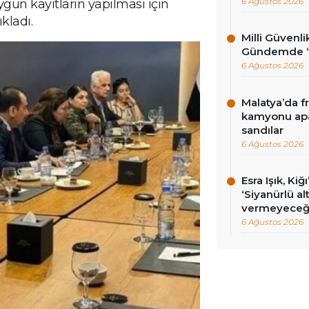
6 Ağustos 2026
ygun kayıtların yapılması için
ıkladı.
Milli Güvenli
Gündemde ‘ç
6 Ağustos 2026
Malatya’da f
kamyonu apa
sandılar
6 Ağustos 2026
Esra Işık, Kiğ
‘Siyanürlü a
vermeyeceği
6 Ağustos 2026