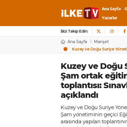
Ana Sayfa
Yazarlar
Bizi Takip Edin:
Ana Sayfa
Manşet
Kuzey ve Doğu Suriye Yönetim
Kuzey ve Doğu S
Şam ortak eğiti
toplantısı: Sınav
açıklandı
Kuzey ve Doğu Suriye Yönet
Şam yönetiminin geçici Eğit
arasında yapılan toplantını