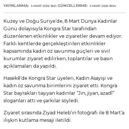
YAYINLANMA:
GÜNCELLENME:
5 MART 2026 18:51
5 MART 2026 18:54
Kuzey ve Doğu Suriye’de, 8 Mart Dünya Kadınlar
Günü dolayısıyla Kongra Star tarafından
düzenlenen etkinlikler ve ziyaretler devam ediyor.
Farklı kentlerde gerçekleştirilen etkinlikler
kapsamında kadın öz savunma güçleri ve sivil
kurumlar ziyaret edilirken, toplantılar ve basın
açıklamaları da yapıldı.
Hasekê’de Kongra Star üyeleri, Kadın Asayişi ve
kadın öz savunma birimlerini ziyaret etti. Kongra
Star bayrakları taşıyan kadınlar “Jin, jiyan, azadî”
sloganları attı ve şarkılar söyledi.
Ziyaret sırasında Ziyad Heleb’in fotoğrafı ile 8 Mart’a
ilişkin kutlama mesajı iletildi.