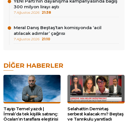
YENİ Parti’nin dayanışma kampanyasında bağış
300 milyon lirayı aştı
7 Ağustos 2026
21:38
Meral Danış Beştaş’tan komisyonda ‘acil
atılacak adımlar’ çağrısı
7 Ağustos 2026
21:10
DIĞER HABERLER
Tayip Temel yazdı |
Selahattin Demirtaş
İmralı’da tek kişilik satranç:
serbest kalacak mı? Beştaş
Öcalan’ın taraflara eleştirisi
ve Tanrıkulu yanıtladı