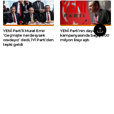
YENİ Parti’li Murat Emir
YENİ Parti’nin dayanışma
‘Geçmişte nerdesysek
kampanyasında bağış 300
oradayız’ dedi, İYİ Parti’den
milyon lirayı aştı
tepki geldi
Web sitemizde yer alan haber içerikleri izin
alınmadan, kaynak gösterilerek dahi iktibas
edilemez. Kanuna aykırı ve izinsiz olarak