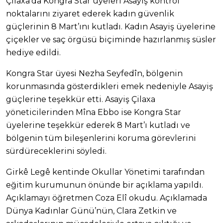
Çilaxa’da Kongra Star üyeleri Asayiş kontrol
noktalarını ziyaret ederek kadın güvenlik
güçlerinin 8 Mart’ını kutladı. Kadın Asayiş üyelerine
çiçekler ve saç örgüsü biçiminde hazırlanmış süsler
hediye edildi.
Kongra Star üyesi Nezha Seyfedîn, bölgenin
korunmasında gösterdikleri emek nedeniyle Asayiş
güçlerine teşekkür etti. Asayiş Çilaxa
yöneticilerinden Mîna Ebbo ise Kongra Star
üyelerine teşekkür ederek 8 Mart’ı kutladı ve
bölgenin tüm bileşenlerini koruma görevlerini
sürdüreceklerini söyledi.
Girkê Legê kentinde Okullar Yönetimi tarafından
eğitim kurumunun önünde bir açıklama yapıldı.
Açıklamayı öğretmen Coza Elî okudu. Açıklamada
Dünya Kadınlar Günü’nün, Clara Zetkin ve